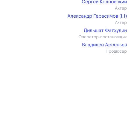
Сергей Колповский
Актер
Александр Герасимов (III)
Актер
Дильшат Фатхулин
Оператор-постановщик
Владилен Арсеньев
Продюсер