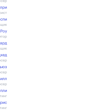
ссер
илри
рист
еспи
вщик
 Роу
итор
чард
вщик
дхед
юсер
тьюз
юсер
илл
юсер
опли
тинг
рис
тинг