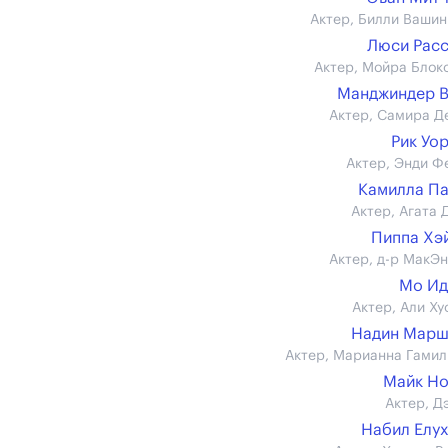
Актер, Билли Вашин
Люси Рас
Актер, Мойра Блок
Манджиндер 
Актер, Самира Д
Рик Уо
Актер, Энди Ф
Камилла П
Актер, Агата 
Пиппа Хэ
Актер, д-р МакЭ
Мо Ид
Актер, Али Ху
Надин Марш
Актер, Марианна Гамил
Майк Н
Актер, Д
Набил Елу