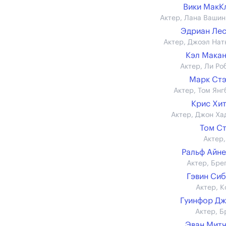
Вики МакК
Актер, Лана Вашин
Эдриан Ле
Актер, Джоэл Нат
Кэл Мака
Актер, Ли Ро
Марк Ст
Актер, Том Янг
Крис Хи
Актер, Джон Ха
Том С
Актер,
Ральф Айн
Актер, Бре
Гэвин Си
Актер, К
Гуинфор Д
Актер, Б
Эван Мит