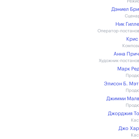
Режи
Дэниел Бр
Сцена
Ник Гилл
Оператор-постано
Крис
Композ
Анна При
Художник-постано
Марк Ре
Прод
Элисон Б. Мэ
Прод
Джимми Малв
Прод
Джорджия Т
Кас
Джо Хар
Кас