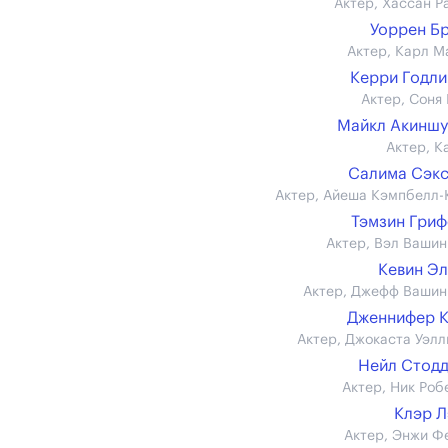
Актер, Хассан Р
Уоррен Б
Актер, Карл М
Керри Годл
Актер, Соня 
Майкл Акинш
Актер, К
Салима Сэк
Актер, Айеша Кэмпбелл-
Тэмзин Гри
Актер, Вэл Вашин
Кевин Э
Актер, Джефф Вашин
Дженнифер 
Актер, Джокаста Уэлл
Нейл Стод
Актер, Ник Роб
Клэр 
Актер, Энжи Ф