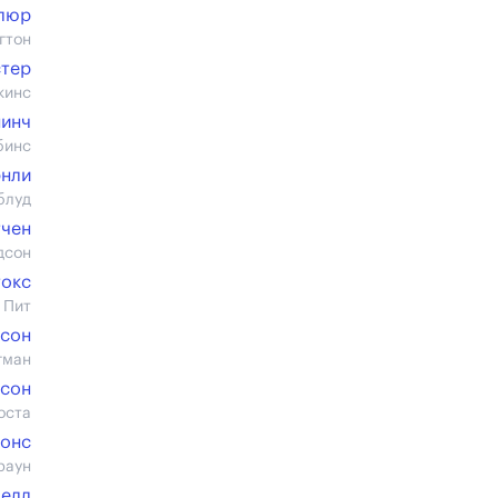
люр
гтон
стер
кинс
нинч
бинс
энли
блуд
тчен
дсон
токс
 Пит
есон
гман
бсон
оста
жонс
раун
челл