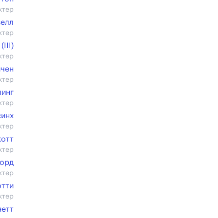
ктер
велл
ктер
III)
ктер
ичен
ктер
линг
ктер
синх
ктер
котт
ктер
форд
ктер
отти
ктер
нетт