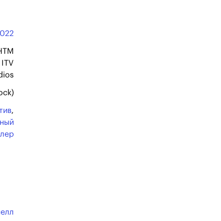
022
HTM
 ITV
dios
ock)
тив
,
ьный
ллер
нелл