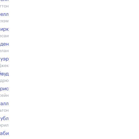
гтон
селл
схэм
Вирк
есаи
рден
елан
ауэр
Джек
йвуд
ндрю
рис
сейн
алл
ьтон
оубл
эрил
хаби