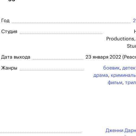
Год
2
Студия
Productions,
Stu
Дата выхода
23 января 2022 (Peac
Жанры
боевик
,
детек
драма
,
криминал
фильм
,
три
Дженни Дар