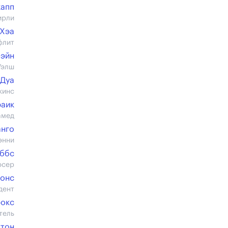
жапп
ирли
 Хэа
флит
Бэйн
Уэлш
 Дуа
кинс
раик
амед
нго
энни
иббс
юсер
монс
дент
рокс
тель
ттон