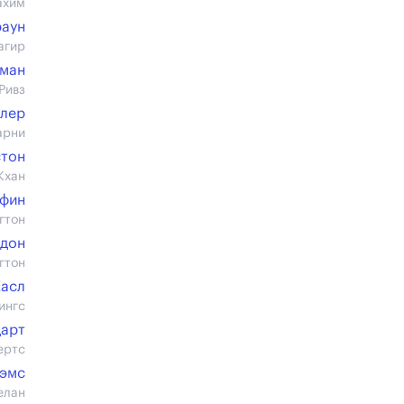
ахим
раун
агир
иман
Ривз
улер
арни
стон
Кхан
ффин
гтон
лдон
гтон
Касл
ингс
дарт
ертс
Лэмс
елан