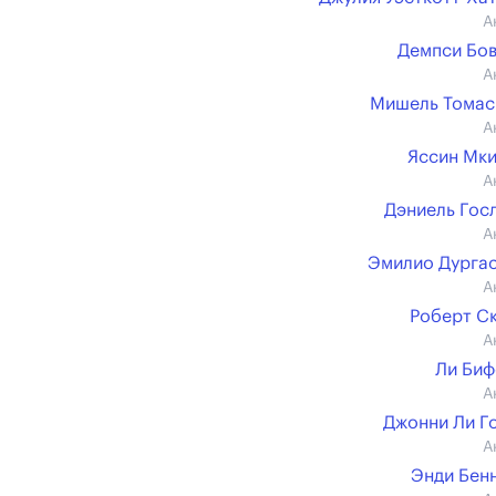
А
Демпси Бо
А
Мишель Томас (
А
Яссин Мк
А
Дэниель Гос
А
Эмилио Дурга
А
Роберт С
А
Ли Би
А
Джонни Ли Г
А
Энди Бен