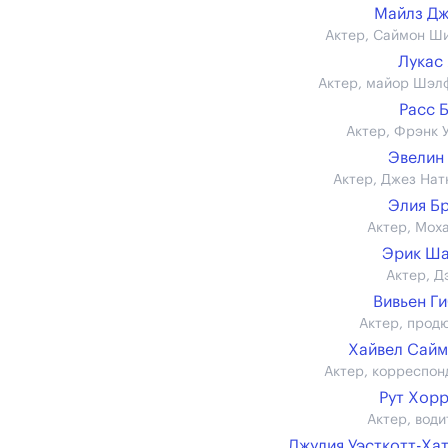
Майлз Д
Актер, Саймон Ш
Лукас
Актер, майор Шэл
Расс 
Актер, Фрэнк 
Эвелин
Актер, Джез Нат
Элия Б
Актер, Мох
Эрик Ша
Актер, Д
Вивьен Г
Актер, прод
Хайвел Сай
Актер, корреспон
Рут Хор
Актер, води
Джулия Уэсткотт-Ха