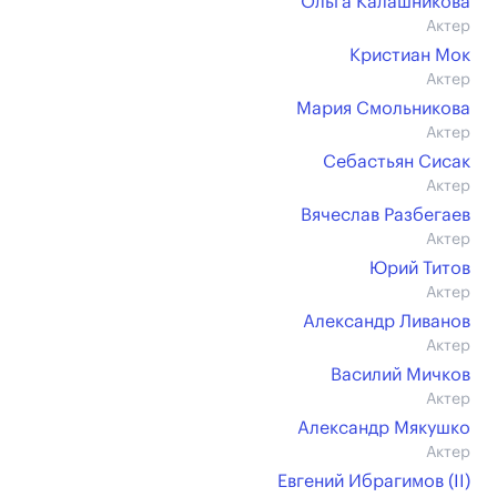
Ольга Калашникова
Актер
Кристиан Мок
Актер
Мария Смольникова
Актер
Себастьян Сисак
Актер
Вячеслав Разбегаев
Актер
Юрий Титов
Актер
Александр Ливанов
Актер
Василий Мичков
Актер
Александр Мякушко
Актер
Евгений Ибрагимов (II)