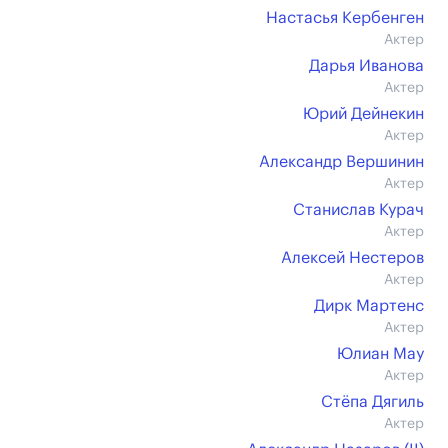
Настасья Кербенген
Актер
Дарья Иванова
Актер
Юрий Дейнекин
Актер
Александр Вершинин
Актер
Станислав Курач
Актер
Алексей Нестеров
Актер
Дирк Мартенс
Актер
Юлиан Мау
Актер
Стёпа Дягиль
Актер