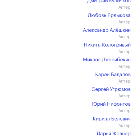
Дмитрий Куличков
Актер
Любовь Ярлыкова
Актер
Александр Алёшкин
Актер
Никита Кологривый
Актер
Микаэл Джанибекян
Актер
Карэн Бадалов
Актер
Сергей Угрюмов
Актер
Юрий Нифонтов
Актер
Кирилл Белевич
Актер
Дарья Жовнер