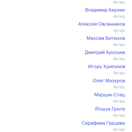
Актер
Владимир Берзин
Актер
Алексей Овсянников
Актер
Максим Битюков
Актер
Дмитрий Аросьев
Актер
Игорь Хрипунов
Актер
Олег Мазуров
Актер
Марцин Стец
Актер
Йошуа Гроте
Актер
Серафима Герцева
Актер