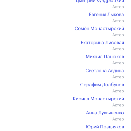
Дмитрий Кундрюцкий
Актер
Евгения Лыкова
Актер
Семён Монастырский
Актер
Екатерина Лисовая
Актер
Михаил Панюков
Актер
Светлана Авдина
Актер
Серафим Долбунов
Актер
Кирилл Монастырский
Актер
Анна Лукьяненко
Актер
Юрий Поздняков