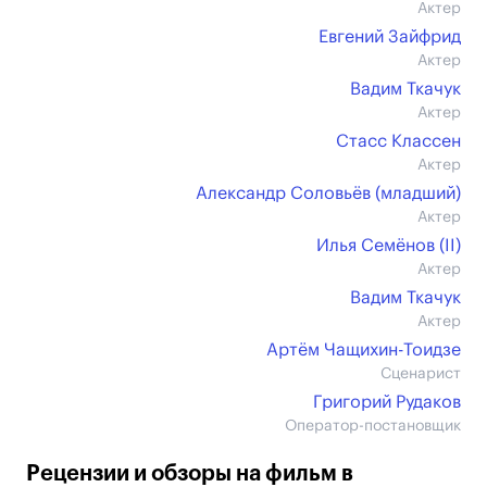
Актер
Евгений Зайфрид
Актер
Вадим Ткачук
Актер
Стасс Классен
Актер
Александр Соловьёв (младший)
Актер
Илья Семёнов (II)
Актер
Вадим Ткачук
Актер
Артём Чащихин-Тоидзе
Сценарист
Григорий Рудаков
Оператор-постановщик
Рецензии и обзоры на фильм в