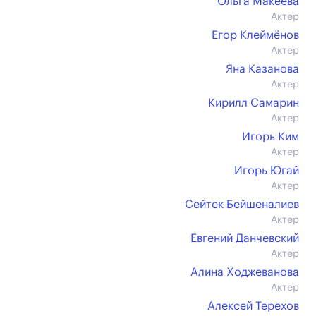
Ольга Макеева
Актер
Егор Клеймёнов
Актер
Яна Казанова
Актер
Кирилл Самарин
Актер
Игорь Ким
Актер
Игорь Югай
Актер
Сейтек Бейшеналиев
Актер
Евгений Данчевский
Актер
Алина Ходжеванова
Актер
Алексей Терехов