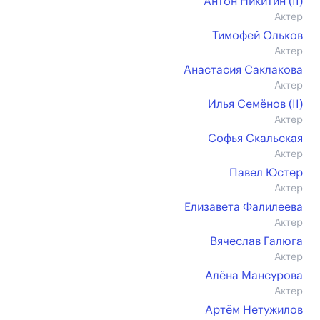
Антон Никитин (II)
Актер
Тимофей Ольков
Актер
Анастасия Саклакова
Актер
Илья Семёнов (II)
Актер
Софья Скальская
Актер
Павел Юстер
Актер
Елизавета Фалилеева
Актер
Вячеслав Галюга
Актер
Алёна Мансурова
Актер
Артём Нетужилов