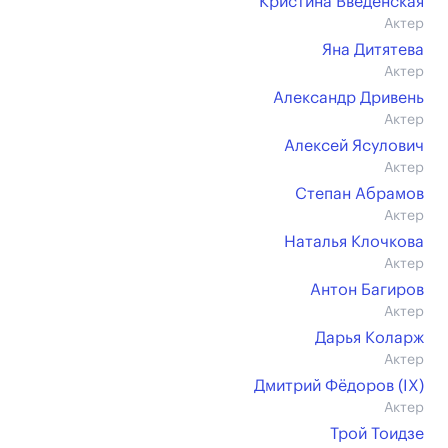
Кристина Введенская
Актер
Яна Дитятева
Актер
Александр Дривень
Актер
Алексей Ясулович
Актер
Степан Абрамов
Актер
Наталья Клочкова
Актер
Антон Багиров
Актер
Дарья Коларж
Актер
Дмитрий Фёдоров (IX)
Актер
Трой Тоидзе