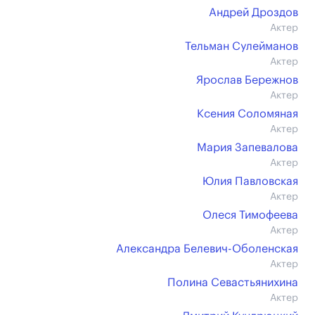
Андрей Дроздов
Актер
Тельман Сулейманов
Актер
Ярослав Бережнов
Актер
Ксения Соломяная
Актер
Мария Запевалова
Актер
Юлия Павловская
Актер
Олеся Тимофеева
Актер
Александра Белевич-Оболенская
Актер
Полина Севастьянихина
Актер