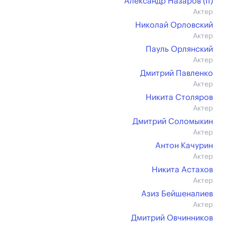
Александр Назаров (II)
Актер
Николай Орловский
Актер
Пауль Орлянский
Актер
Дмитрий Павленко
Актер
Никита Столяров
Актер
Дмитрий Соломыкин
Актер
Антон Качурин
Актер
Никита Астахов
Актер
Азиз Бейшеналиев
Актер
Дмитрий Овчинников