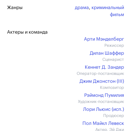
Жанры
драма
,
криминальный
фильм
Актеры и команда
Арти Мэнделберг
Режиссер
Дилан Шаффер
Сценарист
Кеннет Д. Зандер
Оператор-постановщик
Джим Джонстон (III)
Композитор
Рэймонд Пумилия
Художник-постановщик
Лори Льюис (иcп.)
Продюсер
Пол Майкл Левеск
Актер, Эй Джи