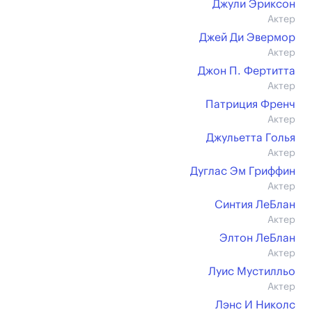
Джули Эриксон
Актер
Джей Ди Эвермор
Актер
Джон П. Фертитта
Актер
Патриция Френч
Актер
Джульетта Голья
Актер
Дуглас Эм Гриффин
Актер
Синтия ЛеБлан
Актер
Элтон ЛеБлан
Актер
Луис Мустилльо
Актер
Лэнс И Николс