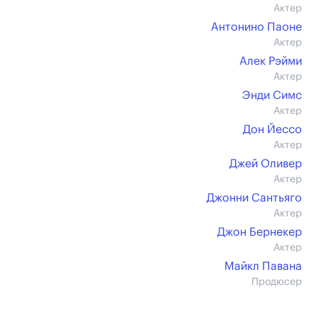
Актер
Антонино Паоне
Актер
Алек Рэйми
Актер
Энди Симс
Актер
Дон Йессо
Актер
Джей Оливер
Актер
Джонни Сантьяго
Актер
Джон Бернекер
Актер
Майкл Павана
Продюсер