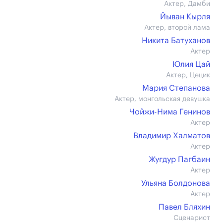
Актер, Дамби
Йыван Кырля
Актер, второй лама
Никита Батуханов
Актер
Юлия Цай
Актер, Цецик
Мария Степанова
Актер, монгольская девушка
Чойжи-Нима Генинов
Актер
Владимир Халматов
Актер
Жугдур Пагбаин
Актер
Ульяна Болдонова
Актер
Павел Бляхин
Сценарист