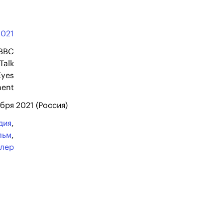
2021
 BBC
Talk
Eyes
ment
бря 2021 (Россия)
дия
,
льм
,
ллер