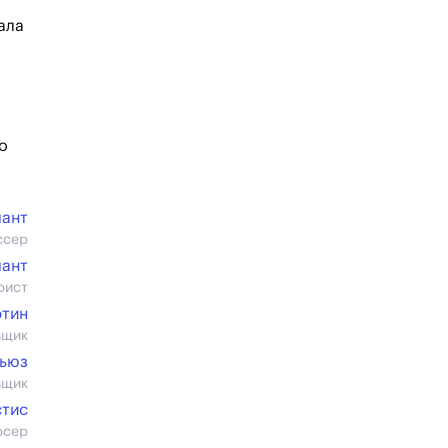
ала
о
чант
ссер
чант
рист
ртин
вщик
тьюз
вщик
стис
юсер