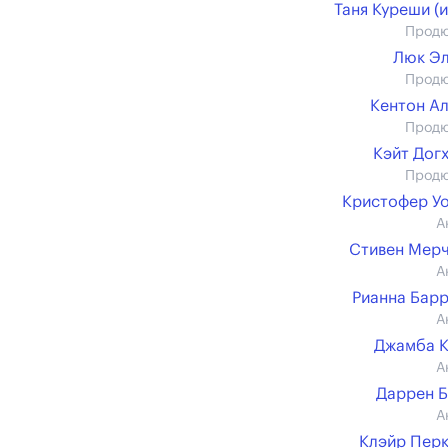
Таня Куреши (и
Прод
Люк Э
Прод
Кентон А
Прод
Кэйт Дог
Прод
Кристофер У
А
Стивен Мер
А
Рианна Бар
А
Джамба 
А
Даррен 
А
Клэйр Пер