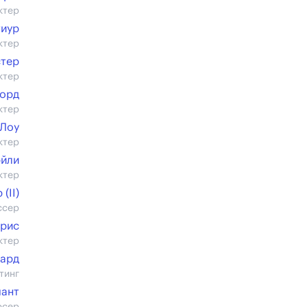
ктер
тиур
ктер
стер
ктер
орд
ктер
 Лоу
ктер
эйли
ктер
(II)
ссер
рис
ктер
ард
тинг
чант