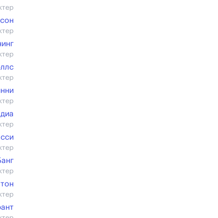
ктер
нсон
ктер
нинг
ктер
эллс
ктер
инни
ктер
адиа
ктер
сси
ктер
Банг
ктер
отон
ктер
рант