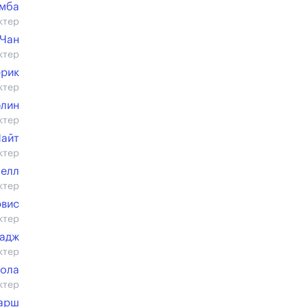
мба
ктер
 Чан
ктер
ерик
ктер
лин
ктер
Найт
ктер
белл
ктер
эвис
ктер
жадж
ктер
лола
ктер
Марш