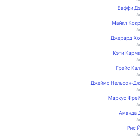
А
Баффи Д
А
Майкл Кок
А
Джерард Хо
А
Кэти Карм
А
Грэйс Ка
А
Джеймс Нельсон-Д
А
Маркус Фре
А
Аманда 
А
Рис 
А