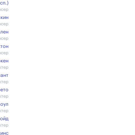
cп.)
юсер
лкин
юсер
ллен
юсер
хтон
юсер
окен
ктер
чант
ктер
рето
ктер
Коул
ктер
Бойд
ктер
кинс