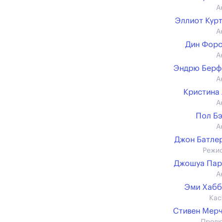
А
Эллиот Кур
А
Дин Фор
А
Эндрю Берф
А
Кристина
А
Пол Б
А
Джон Батлер 
Режи
Джошуа Пар
А
Эми Хабб
Кас
Стивен Мер