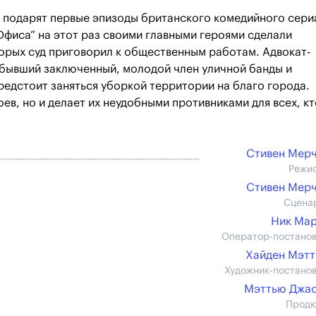
 подарят первые эпизоды британского комедийного сери
Офиса” на этот раз своими главными героями сделали
орых суд приговорил к общественным работам. Адвокат-
и бывший заключенный, молодой член уличной банды и
редстоит заняться уборкой территории на благо города.
ев, но и делает их неудобными противниками для всех, кт
Стивен Мер
Режи
Стивен Мер
Сцена
Ник Ма
Оператор-постано
Хайден Мэт
Художник-постано
Мэттью Джа
Прод