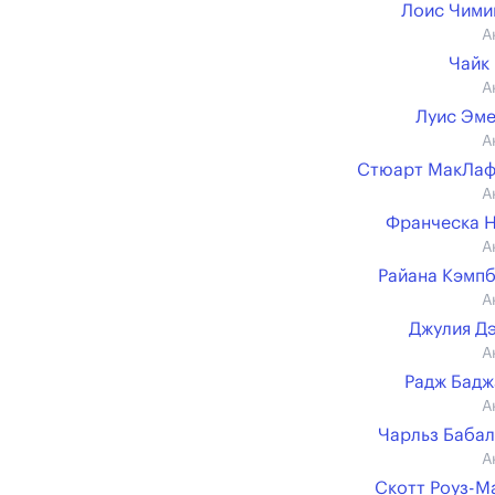
Лоис Чими
А
Чайк
А
Луис Эм
А
Стюарт МакЛаф
А
Франческа 
А
Райана Кэмп
А
Джулия Д
А
Радж Бад
А
Чарльз Баба
А
Скотт Роуз-