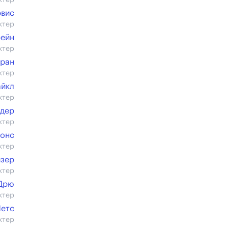
ктер
эвис
ктер
рейн
ктер
ран
ктер
айкл
ктер
лдер
ктер
жонс
ктер
йзер
ктер
Дрю
ктер
Йетс
ктер