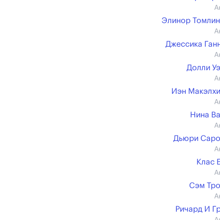
А
Элинор Томли
А
Джессика Ган
А
Долли У
А
Иэн Макэлх
А
Нина В
А
Дьюри Саро
А
Клас 
А
Сэм Тр
А
Ричард И Г