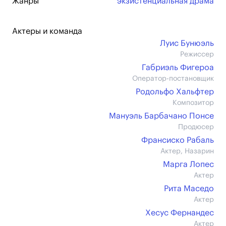
Жанры
экзистенциальная драма
Актеры и команда
Луис Бунюэль
Режиссер
Габриэль Фигероа
Оператор-постановщик
Родольфо Хальфтер
Композитор
Мануэль Барбачано Понсе
Продюсер
Франсиско Рабаль
Актер, Назарин
Марга Лопес
Актер
Рита Маседо
Актер
Хесус Фернандес
Актер