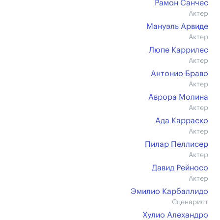
Рамон Санчес
Актер
Мануэль Арвиде
Актер
Люпе Каррилес
Актер
Антонио Браво
Актер
Аврора Молина
Актер
Ада Карраско
Актер
Пилар Пеллисер
Актер
Давид Рейносо
Актер
Эмилио Карбаллидо
Сценарист
Хулио Алехандро