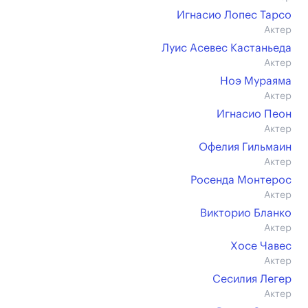
Игнасио Лопес Тарсо
Актер
Луис Асевес Кастаньеда
Актер
Ноэ Мураяма
Актер
Игнасио Пеон
Актер
Офелия Гильмаин
Актер
Роcенда Монтерос
Актер
Викторио Бланко
Актер
Хосе Чавес
Актер
Сесилия Легер
Актер