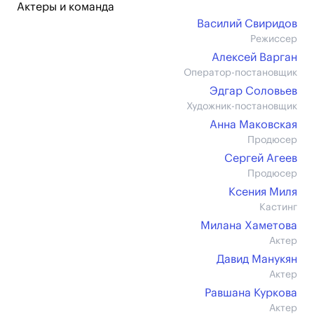
Актеры и команда
Василий Свиридов
Режиссер
Алексей Варган
Оператор-постановщик
Эдгар Соловьев
Художник-постановщик
Анна Маковская
Продюсер
Сергей Агеев
Продюсер
Ксения Миля
Кастинг
Милана Хаметова
Актер
Давид Манукян
Актер
Равшана Куркова
Актер