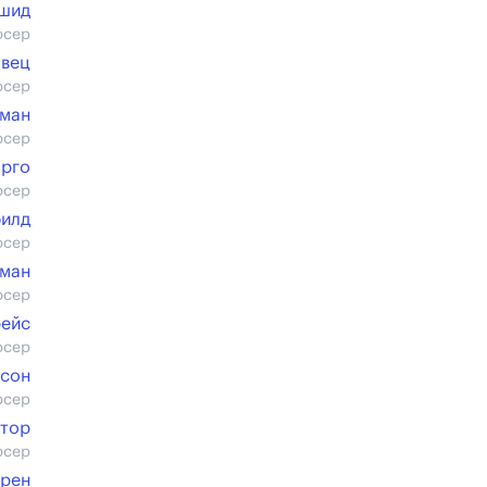
ашид
юсер
авец
юсер
ман
юсер
арго
юсер
филд
юсер
ман
юсер
рейс
юсер
нсон
юсер
ктор
юсер
юрен