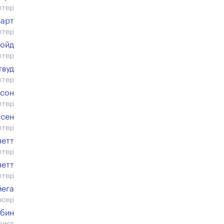
ктер
варт
ктер
лойд
ктер
твуд
ктер
ксон
ктер
лсен
ктер
нетт
ктер
нетт
ктер
йега
юсер
рбин