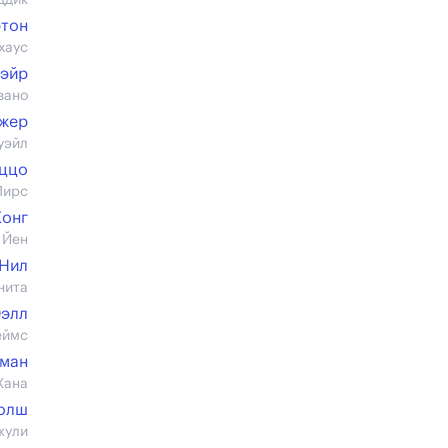
ддик
ртон
хаус
эйр
вано
жер
уэйл
ццо
Пирс
Конг
 Йен
 Нил
нита
Юэлл
еймс
ман
Хана
олш
жули