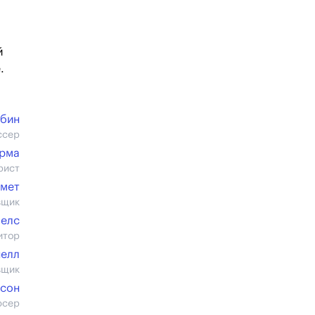
й
.
рбин
ссер
Арма
рист
ммет
вщик
белс
итор
нелл
вщик
нсон
юсер