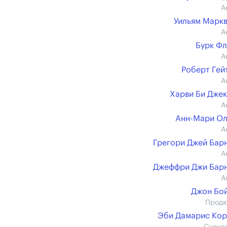
А
Уильям Марк
А
Бурк Ф
А
Роберт Гей
А
Харви Би Дже
А
Анн-Мари О
А
Грегори Джей Бар
А
Джеффри Джи Бар
А
Джон Бо
Прод
Эби Дамарис Ко