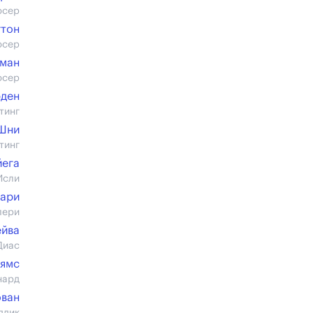
юсер
гтон
юсер
ман
юсер
рден
тинг
Шни
тинг
йега
Исли
хари
лери
ейва
Диас
ьямс
нард
ван