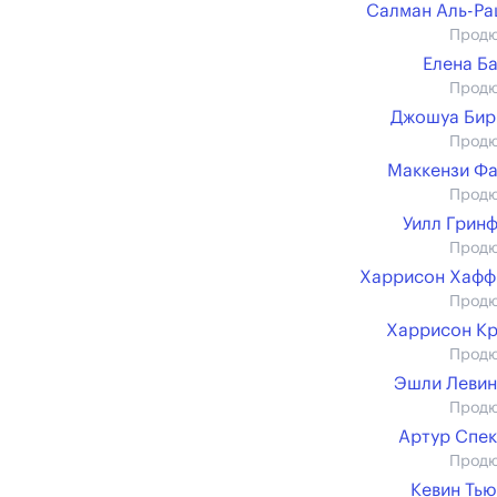
Салман Аль-Р
Прод
Елена Б
Прод
Джошуа Бир
Прод
Маккензи Ф
Прод
Уилл Грин
Прод
Харрисон Хафф
Прод
Харрисон К
Прод
Эшли Леви
Прод
Артур Спе
Прод
Кевин Ть