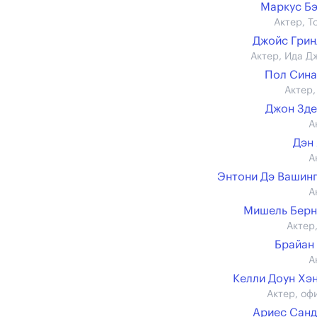
Маркус Б
Актер, Т
Джойс Гри
Актер, Ида Д
Пол Син
Актер,
Джон Зд
А
Дэн
А
Энтони Дэ Вашин
А
Мишель Берн
Актер,
Брайан
А
Келли Доун Хэ
Актер, оф
Ариес Сан