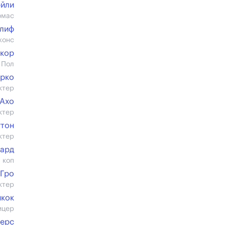
эйли
омас
нлиф
жонс
акор
 Пол
ерко
ктер
 Ахо
ктер
гтон
ктер
ард
 коп
 Гро
ктер
нкок
ицер
дерс