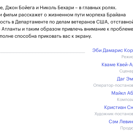
 Джон Бойега и Николь Бехари – в главных ролях.
и фильм расскажет о жизненном пути морпеха Брайана
ость в Департаменте по делам ветеранов США, отставно
е Атланты и таким образом привлечь внимание к проблеме
полне способна приковать вас к экрану.
Эби Дамарис Ко
Режи
Кваме Квей-
Сцена
Даг Э
Оператор-постано
Майкл А
Композ
Кристиан С
Художник-постано
Сэм Леви
Прод