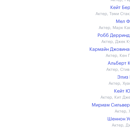
Актер, Ри
Кейт Бе
Актер, Тэми Стак
Мел Ф
Актер, Марк Ка
Робб Дерринд
Актер, Джек К
Кармайн Джовина
Актер, Кен 
Альберт 
Актер, Стив
Элиз
Актер, Хуа
Кейт 
Актер, Кит Дж
Мириам Сильвер
Актер, 
Шеннон У
Актер, Д