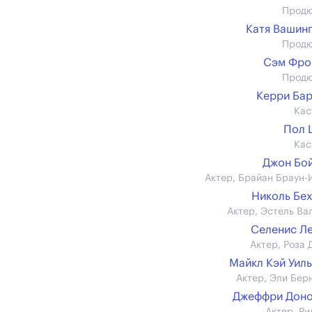
Прод
Катя Вашин
Прод
Сэм Фро
Прод
Керри Ба
Кас
Пол 
Кас
Джон Бо
Актер, Брайан Браун-
Николь Бе
Актер, Эстель Ва
Селенис Л
Актер, Роза 
Майкл Кэй Уил
Актер, Эли Бер
Джеффри Доно