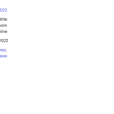
022
ttle
oom
zine
 2022
лер
,
рама