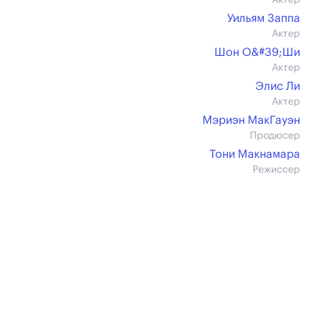
Актер
Уильям Заппа
Актер
Шон О&#39;Ши
Актер
Элис Ли
Актер
Мэриэн МакГауэн
Продюсер
Тони Макнамара
Режиссер