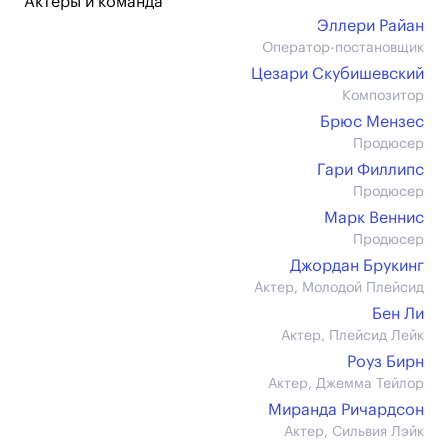
Актеры и команда
Эллери Райан
Оператор-постановщик
Цезари Скубишевский
Композитор
Брюс Мензес
Продюсер
Гари Филлипс
Продюсер
Марк Веннис
Продюсер
Джордан Брукинг
Актер, Молодой Плейсид
Бен Ли
Актер, Плейсид Лейк
Роуз Бирн
Актер, Джемма Тейлор
Миранда Ричардсон
Актер, Сильвия Лэйк