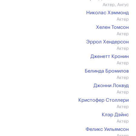
Актер, Ангус
Николас Хэммонд
Актер
Хелен Томсон
Актер
Эррол Хендерсон
Актер
Дженетт Кронин
Актер
Белинда Бромилов
Актер
Джонни Локвуд
Актер
Кристофер Столлери
Актер
Клэр Дэйнс
Актер
Феликс Уильямсон