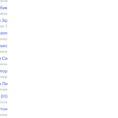
иков
ебик
цеха
й Эр
ва 2
нэпп
рьер
рукс
зина
 Си
икун
йлор
рмер
а Ли
ения
III)
буса
стон
зина