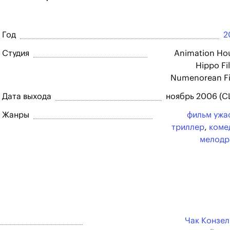
Год
2
Студия
Animation Ho
Hippo Fi
Numenorean F
Дата выхода
ноябрь 2006 (
Жанры
фильм ужа
триллер
,
коме
мелодр
Чак Конзе