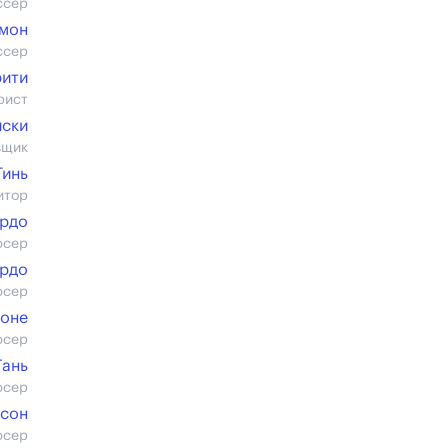
ссер
мон
ссер
рити
рист
иски
вщик
Тинь
итор
ордо
юсер
рдо
юсер
оне
юсер
Гань
юсер
нсон
юсер