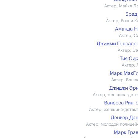
Актер, Майкл Л
Брэд
Актер, Ронни К
Аманда Н
Актер, С
Джимми Гонсалес 
Актер, С
Тия Си
Актер, 
Марк МакГ
Актер, Вашл
Джиджи Эр
Актер, женщина-дете
Ванесса Ринг
Актер, женщина-детект
Денвер Да
Актер, молодой полицей
Марк Грз