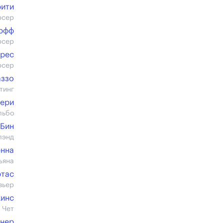
рити
юсер
рфф
юсер
ирес
юсер
аззо
тинг
нери
льбо
 Бин
лэнд
нна
ьяна
ртас
вьер
инс
 Чет
тнер