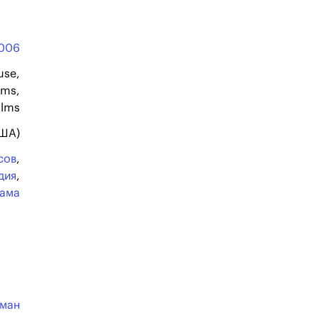
006
use,
lms,
ilms
США)
сов
,
дия
,
ама
лман