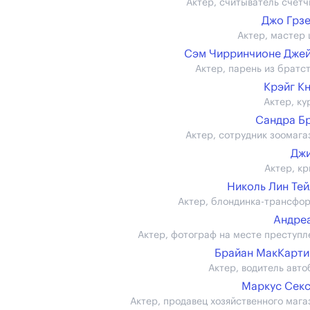
Актер, считыватель счётч
Джо Грз
Актер, мастер 
Сэм Чирринчионе Дже
Актер, парень из братст
Крэйг К
Актер, ку
Сандра Б
Актер, сотрудник зоомага
Джи
Актер, кр
Николь Лин Те
Актер, блондинка-трансфо
Андре
Актер, фотограф на месте преступл
Брайан МакКарти (
Актер, водитель авто
Маркус Сек
Актер, продавец хозяйственного мага