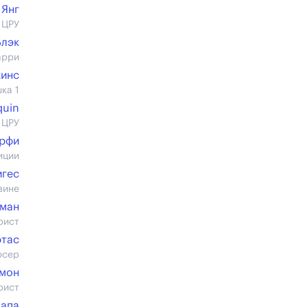
 Янг
 ЦРУ
Блэк
арри
кинс
ка 1
quin
 ЦРУ
рфи
иции
игес
зине
лман
рист
ртас
юсер
мон
рист
Чапа