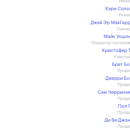
Режи
Кэри Соло
Режи
Джей Эр МакГар
Сцена
Майк Уошл
Оператор-постано
Кристофер 
Композ
Брет Б
Прод
Джерри Бо
Прод
Сэм Чирринчи
Прод
Пол 
Прод
Ди Ви Джо
Прод