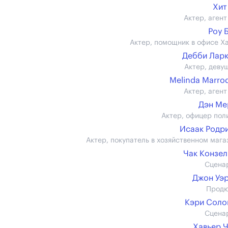
Хит
Актер, агент
Роу 
Актер, помощник в офисе Х
Дебби Лар
Актер, девуш
Melinda Marro
Актер, агент
Дэн Ме
Актер, офицер пол
Исаак Родр
Актер, покупатель в хозяйственном мага
Чак Конзе
Сцена
Джон Уэ
Прод
Кэри Соло
Сцена
Хавьер 