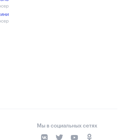
юсер
пини
юсер
Мы в социальных сетях