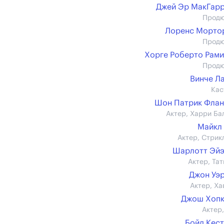
Джей Эр МакГар
Прод
Лоренс Морто
Прод
Хорге Роберто Рам
Прод
Винче Л
Кас
Шон Патрик Фла
Актер, Харри Ба
Майкл
Актер, Стрик
Шарлотт Эйэ
Актер, Тат
Джон Уэ
Актер, Ха
Джош Хопк
Актер,
Бойд Кес