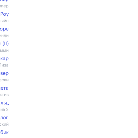
опер
 Роу
ляйн
оре
инди
(II)
эмми
ркар
Лиза
ивер
ески
нета
ктив
ольд
ив 2
нлэп
ский
ебик