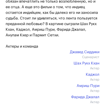
обязан впечатлить не только возлюбленную, но и
ее отца. А еще это фильм о том, что индиец
остается индийцем, как бы далеко его ни заносила
судьба. Стоит ли удивляться, что лента пользуется
преданной любовью? В картине сыграли Шах Рукх
Кхан, Каджол, Амриш Пури, Фарида Джалал,
Анупам Кхер и Пармит Сетхи.
Актеры и команда
Джавед Сиддики
Сценарист
Шах Рукх Кхан
Актер
Каджол
Актер
Амриш Пури
Актер
Фарида Джалал
Актер