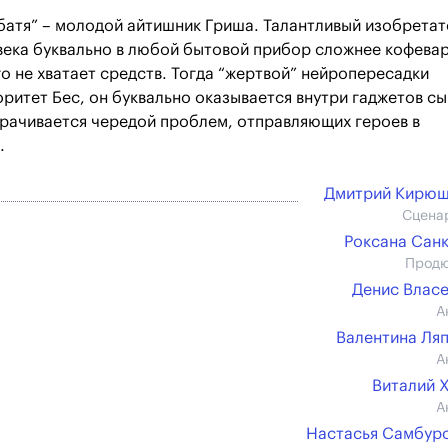
атя” – молодой айтишник Гриша. Талантливый изобретат
ека буквально в любой бытовой прибор сложнее кофевар
го не хватает средств. Тогда “жертвой” нейропересадки
ритет Бес, он буквально оказывается внутри гаджетов сы
орачивается чередой проблем, отправляющих героев в
.
Дмитрий Кирюш
Сцена
Роксана Сан
Прод
Денис Влас
А
Валентина Ля
А
Виталий 
А
Настасья Самбур