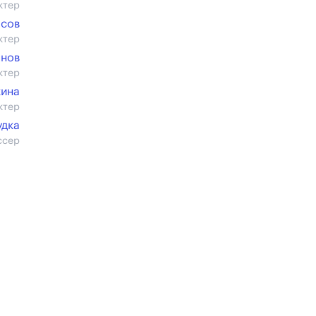
ктер
асов
ктер
янов
ктер
кина
ктер
удка
ссер