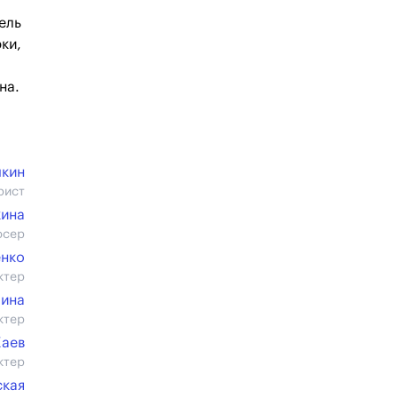
ель
ки,
на.
кин
рист
кина
юсер
енко
ктер
пина
ктер
Хаев
ктер
ская