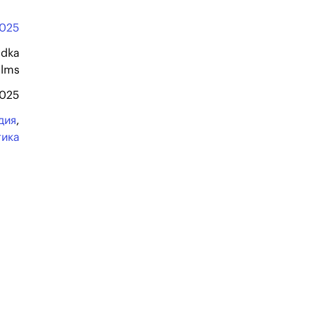
025
dka
ilms
2025
дия
,
тика