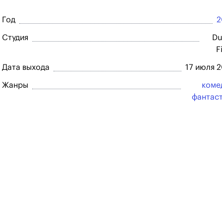
Год
2
Студия
Du
F
Дата выхода
17 июля 
Жанры
коме
фантас