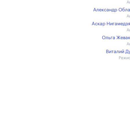
А
Александр Обл
А
Аскар Нигамедз
А
Ольга Жева
А
Виталий Д
Режи