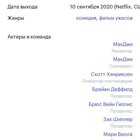
Дата выхода
10 сентября 2020 (Netflix, С
Жанры
комедия
,
фильм ужасов
Актеры и команда
МакДжи
Режиссер
МакДжи
Сценарист
Скотт Хенриксен
Оператор-постановщик
Брайан Даффилд
Продюсер
Брюс Вейн Гиллис
Продюсер
Зак Шиллер
Продюсер
Мэри Виола