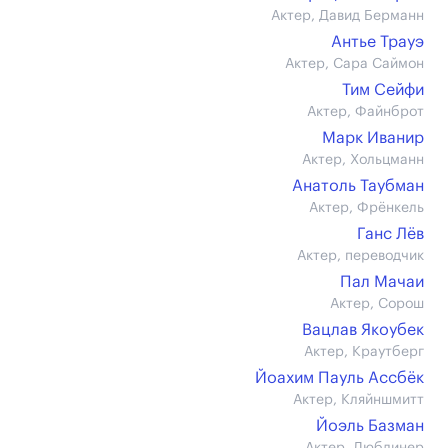
Актер, Давид Берманн
Антье Трауэ
Актер, Сара Саймон
Тим Сейфи
Актер, Файнброт
Марк Иванир
Актер, Хольцманн
Анатоль Таубман
Актер, Фрёнкель
Ганс Лёв
Актер, переводчик
Пал Мачаи
Актер, Сорош
Вацлав Якоубек
Актер, Краутберг
Йоахим Пауль Ассбёк
Актер, Кляйншмитт
Йоэль Базман