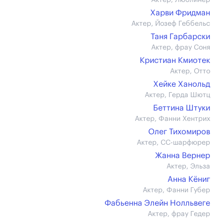
Актер, Люблинер
Харви Фридман
Актер, Йозеф Геббельс
Таня Гарбарски
Актер, фрау Соня
Кристиан Кмиотек
Актер, Отто
Хейке Ханольд
Актер, Герда Шютц
Беттина Штуки
Актер, Фанни Хентрих
Олег Тихомиров
Актер, СС-шарфюрер
Жанна Вернер
Актер, Эльза
Анна Кёниг
Актер, Фанни Губер
Фабьенна Элейн Нолльвеге
Актер, фрау Гедер