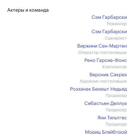
Актеры и команда
Сэм Гарбарски
Режиссер
Сэм Гарбарски
Сценарист
Виржини Сен-Мартен
Оператор-постановщик
Рено Гарсиа-Фонс
Композитор
Вероник Сакрез
Художник-постановщик
Розханак Бехешт Недьяд
Продюсер
Себастьен Деллуа
Продюсер
Яни Тильтгес
Продюсер
Мориц Бляйбтрой