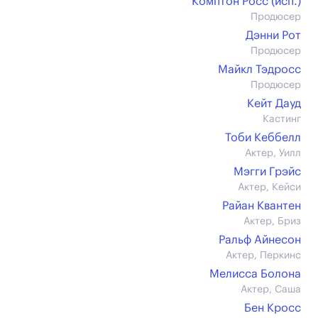
Комптон Росс (иcп.)
Продюсер
Дэнни Рот
Продюсер
Майкл Тэдросс
Продюсер
Кейт Дауд
Кастинг
Тоби Кеббелл
Актер, Уилл
Мэгги Грэйс
Актер, Кейси
Райан Квантен
Актер, Бриз
Ральф Айнесон
Актер, Перкинс
Мелисса Болона
Актер, Саша
Бен Кросс