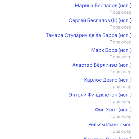
Марина Беспалов (иcп.)
Продюсер
Сергей Беспалов (II) (иcп.)
Продюсер
Тамара Ступарич де ла Барра (иcп.)
Продюсер
Марк Борд (иcп.)
Продюсер
Аластэр Бёрлинэм (иcп.)
Продюсер
Карлос Девис (иcп.)
Продюсер
Энтони Финджлетон (иcп.)
Продюсер
Фил Хант (иcп.)
Продюсер
Уильям Иммермэн
Продюсер