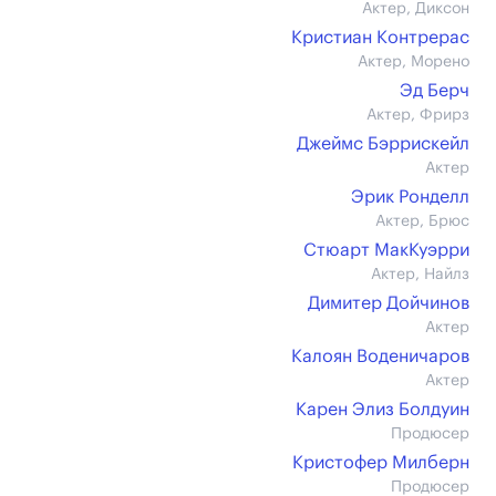
Актер, Диксон
Кристиан Контрерас
Актер, Морено
Эд Берч
Актер, Фрирз
Джеймс Бэррискейл
Актер
Эрик Ронделл
Актер, Брюс
Стюарт МакКуэрри
Актер, Найлз
Димитер Дойчинов
Актер
Калоян Воденичаров
Актер
Карен Элиз Болдуин
Продюсер
Кристофер Милберн
Продюсер