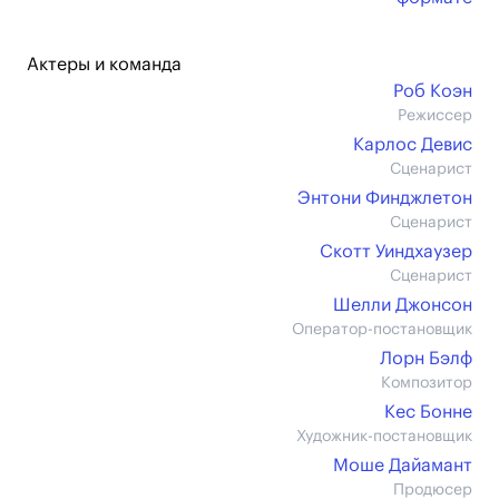
Актеры и команда
Роб Коэн
Режиссер
Карлос Девис
Сценарист
Энтони Финджлетон
Сценарист
Скотт Уиндхаузер
Сценарист
Шелли Джонсон
Оператор-постановщик
Лорн Бэлф
Композитор
Кес Бонне
Художник-постановщик
Моше Дайамант
Продюсер