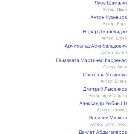
Яков Шамшин
Актер, Иван
Антон Кузнецов
Актер, Барт
Нодар Джанелидзе
Актер, Шота
Арчибальд Арчибальдович
Актер, Устин
Елизавета Мартинес Карденас
Актер, Валя
Светлана Устинова
Актер, Елена
Дмитрий Лысенков
Актер, врач Сашки
Александр Рыбин (II)
Актер, Фархад
Василий Мичков
Актер, Отто Глусс
Даулет Абдыгапаров