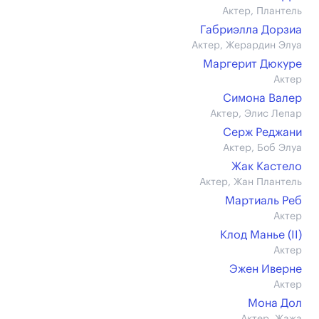
Актер, Плантель
Габриэлла Дорзиа
Актер, Жерардин Элуа
Маргерит Дюкуре
Актер
Симона Валер
Актер, Элис Лепар
Серж Реджани
Актер, Боб Элуа
Жак Кастело
Актер, Жан Плантель
Мартиаль Реб
Актер
Клод Манье (II)
Актер
Эжен Иверне
Актер
Мона Дол