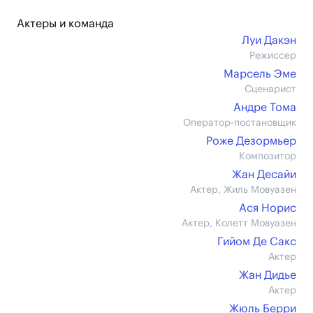
Актеры и команда
Луи Дакэн
Режиссер
Марсель Эме
Сценарист
Андре Тома
Оператор-постановщик
Роже Дезормьер
Композитор
Жан Десайи
Актер, Жиль Мовуазен
Ася Норис
Актер, Колетт Мовуазен
Гийом Де Сакс
Актер
Жан Дидье
Актер
Жюль Берри