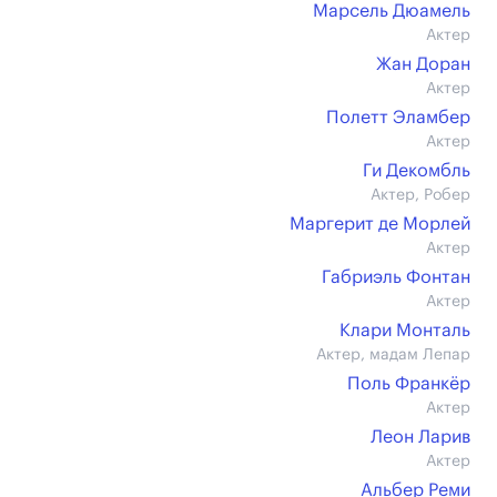
Марсель Дюамель
Актер
Жан Доран
Актер
Полетт Эламбер
Актер
Ги Декомбль
Актер, Робер
Маргерит де Морлей
Актер
Габриэль Фонтан
Актер
Клари Монталь
Актер, мадам Лепар
Поль Франкёр
Актер
Леон Ларив
Актер
Альбер Реми