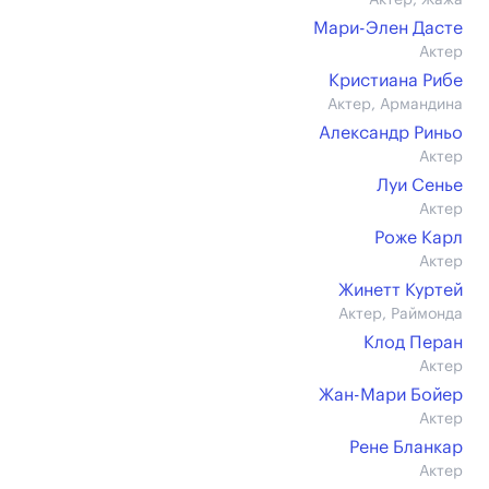
Актер, Жажа
Мари-Элен Дасте
Актер
Кристиана Рибе
Актер, Армандина
Александр Риньо
Актер
Луи Сенье
Актер
Роже Карл
Актер
Жинетт Куртей
Актер, Раймонда
Клод Перан
Актер
Жан-Мари Бойер
Актер
Рене Бланкар
Актер