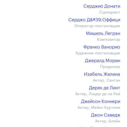
Серджио Донати
Сценарист
Серджо Д&#39;Оффици
Оператор-постановщик
Мишель Легран
Композитор
Франко Ванорио
Художник-постановщик
Джералд Морин
Продюсер
Изабель Желина
Актер, Сантэн
Дерек де Линт
Актер, Лоцер де ла Рей
Джейсон Коннери
Актер, Майкл Куртени
Джон Саведж
Актер, Блейн