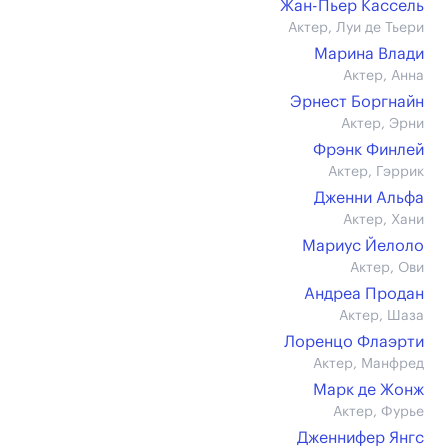
Жан-Пьер Кассель
Актер, Луи де Тьери
Марина Влади
Актер, Анна
Эрнест Боргнайн
Актер, Эрни
Фрэнк Финлей
Актер, Гэррик
Дженни Альфа
Актер, Хани
Мариус Йелоло
Актер, Ови
Андреа Продан
Актер, Шаза
Лоренцо Флаэрти
Актер, Манфред
Марк де Жонж
Актер, Фурье
Дженнифер Янгс