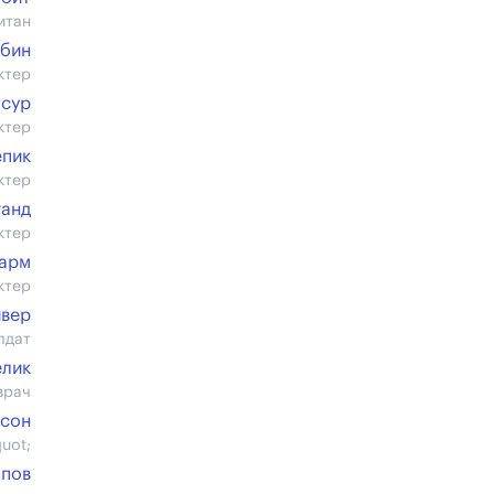
итан
убин
ктер
сур
ктер
епик
ктер
ганд
ктер
Карм
ктер
ивер
лдат
лик
врач
усон
uot;
пов