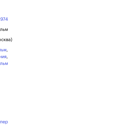
1974
ильм
осква)
льм
,
ния
,
ильм
спер