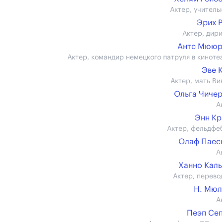
Актер, учитель
Эрих 
Актер, дир
Антс Мююр
Актер, командир немецкого патруля в киноте
Эве 
Актер, мать Ви
Ольга Чиче
А
Энн К
Актер, фельдфе
Олаф Паес
А
Ханно Кал
Актер, перево
Н. Мюл
А
Пеэп Се