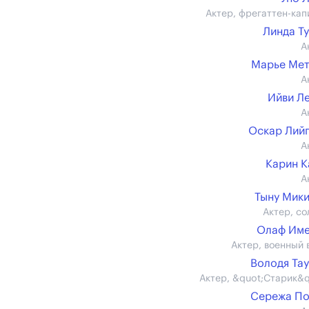
Актер, фрегаттен-кап
Линда Т
А
Марье Мет
А
Ийви Л
А
Оскар Лий
А
Карин 
А
Тыну Мик
Актер, со
Олаф Име
Актер, военный 
Володя Та
Актер, &quot;Старик&q
Сережа По