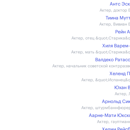
Антс Эс
Актер, доктор 
Тиина Мут
Актер, Вивиан 
Рейн 
Актер, отец &quot;Старика&q
Хиля Варем
Актер, мать &quot;Старика&q
Валдеко Ратас
Актер, начальник советской контрразв
Хеленд 
Актер, &quot;Испанец&q
Юхан 
Актер, 
Арнольд Си
Актер, штурмбаннфюре
Аарне-Мати Юкск
Актер, гауптман
Хелми Рейс