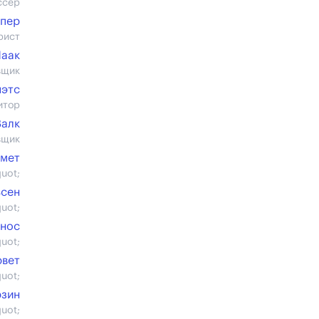
ссер
спер
рист
Маак
вщик
яэтс
итор
Валк
вщик
рмет
uot;
ьсен
uot;
йнос
uot;
вет
uot;
рзин
uot;