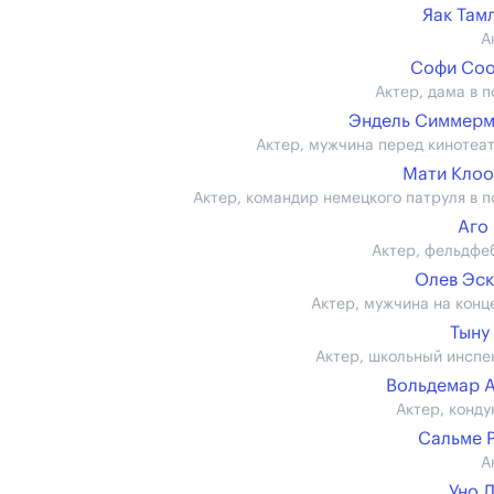
Яак Там
А
Софи Соо
Актер, дама в п
Эндель Симмерм
Актер, мужчина перед кинотеа
Мати Кло
Актер, командир немецкого патруля в п
Аго
Актер, фельдфе
Олев Эс
Актер, мужчина на конц
Тыну
Актер, школьный инспе
Вольдемар 
Актер, конду
Сальме 
А
Уно 