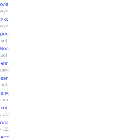
кола
Баум
тикс
Баум
Арен
uot;
-Вээ
uot;
сепп
едки
Пеэп
uot;
Валк
Лонт
ккел
р СС
юла
н СД
берг