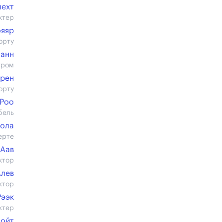
лехт
ктер
яяр
орту
анн
тром
орен
орту
 Роо
бель
кола
ерте
 Аав
ктор
Алев
ктор
Рээк
ктер
Лойт