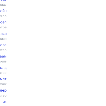
ница
Рейн
ижер
сеп
атре
Киви
виан
рова
ктер
раам
бель
юлд
ктер
ьмет
дчик
лер
ктер
ппик