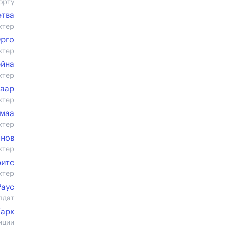
орту
этва
ктер
рго
ктер
ейна
ктер
аар
ктер
умаа
ктер
анов
ктер
ритс
ктер
Раус
лдат
Карк
иции