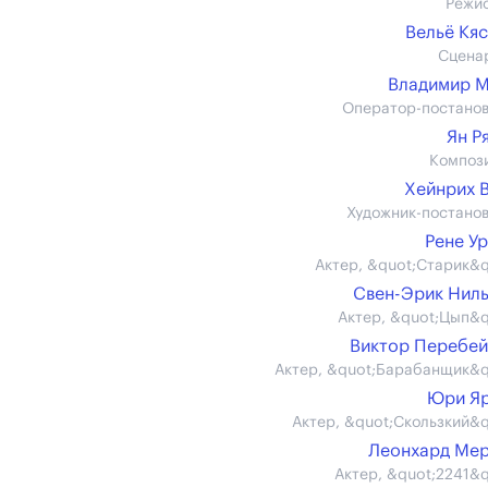
Режи
Вельё Кя
Сцена
Владимир 
Оператор-постано
Ян Р
Композ
Хейнрих 
Художник-постано
Рене У
Актер, &quot;Старик&q
Свен-Эрик Нил
Актер, &quot;Цып&q
Виктор Перебе
Актер, &quot;Барабанщик&q
Юри Яр
Актер, &quot;Скользкий&q
Леонхард Ме
Актер, &quot;2241&q