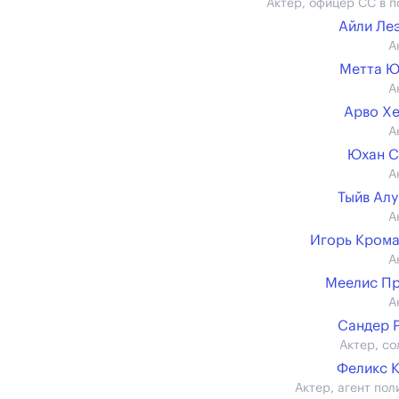
Актер, офицер СС в п
Айли Ле
А
Метта Ю
А
Арво Х
А
Юхан С
А
Тыйв Ал
А
Игорь Кром
А
Меелис П
А
Сандер 
Актер, со
Феликс 
Актер, агент пол