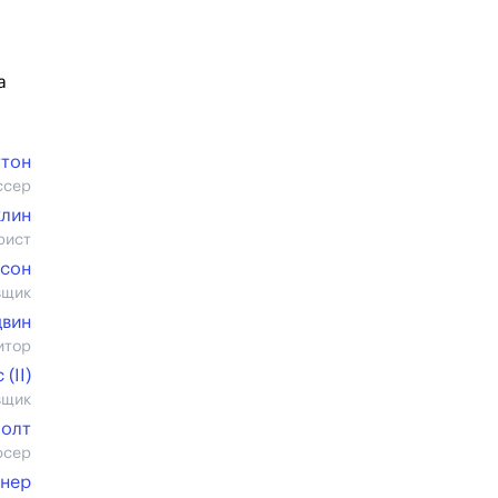
а
ттон
ссер
клин
рист
тсон
вщик
двин
итор
(II)
вщик
Холт
юсер
тнер