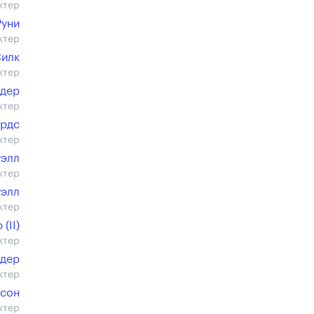
ктер
Руни
ктер
Силк
ктер
ьдер
ктер
ардс
ктер
элл
ктер
уэлл
ктер
(II)
ктер
йдер
ктер
нсон
ктер