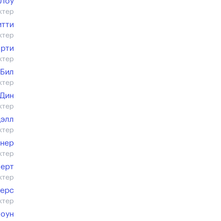
 Лоу
ктер
итти
ктер
арти
ктер
 Бил
ктер
 Дин
ктер
дэлл
ктер
нер
ктер
ерт
ктер
жерс
ктер
тоун