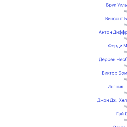
Брук Уил
А
Винсент 
А
Антон Дифф
А
Ферди М
А
Деррен Нес
А
Виктор Бо
А
Ингрид 
А
Джон Дж. Хе
А
Гай 
А