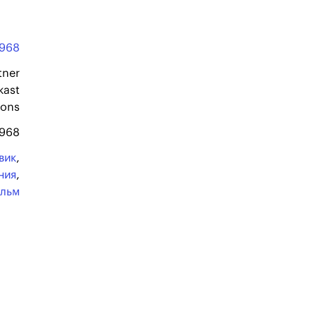
1968
tner
kast
ions
1968
вик
,
ния
,
ильм