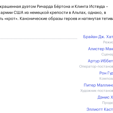
украшенная дуэтом Ричарда Бёртона и Клинта Иствуда –
 армии США из немецкой крепости в Альпах, однако, в
ть «крот». Канонические образы героев и натянутая тетив
Брайан Дж. Ха
Режи
Алистер Ма
Сцена
Артур Иббе
Оператор-постано
Рон Гу
Композ
Питер Маллинс 
Художник-постано
Дэнис 
Прод
Эллиотт Кас