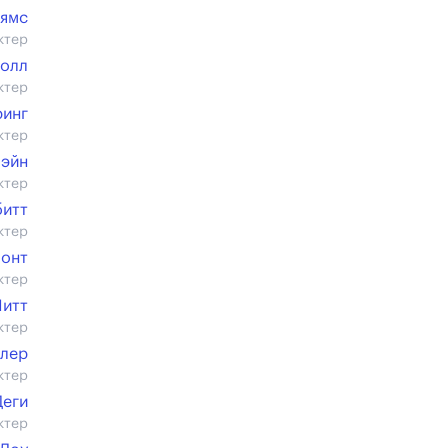
ьямс
ктер
Болл
ктер
ринг
ктер
эйн
ктер
битт
ктер
монт
ктер
Питт
ктер
ллер
ктер
Деги
ктер