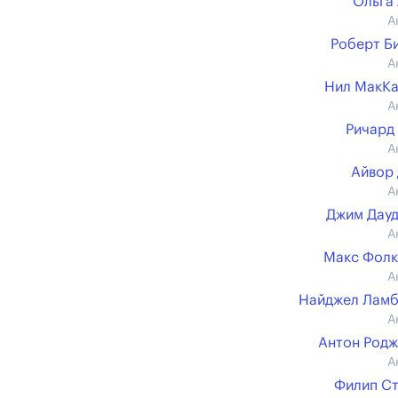
Ольга
А
Роберт Б
А
Нил МакК
А
Ричард
А
Айвор
А
Джим Дау
А
Макс Фолк
А
Найджел Ламб
А
Антон Род
А
Филип С