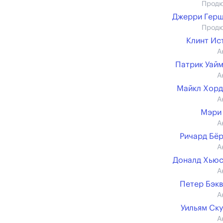
Прод
Джерри Гер
Прод
Клинт Ис
А
Патрик Уай
А
Майкл Хор
А
Мэри
А
Ричард Бё
А
Доналд Хью
А
Петер Бэк
А
Уильям Ск
А