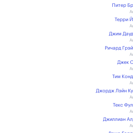
Питер Б
А
Терри 
А
Джим Дау
А
Ричард Грэ
А
Джек 
А
Тим Кон
А
Джордж Лэйн К
А
Текс Фу
А
Джиллиан А
А