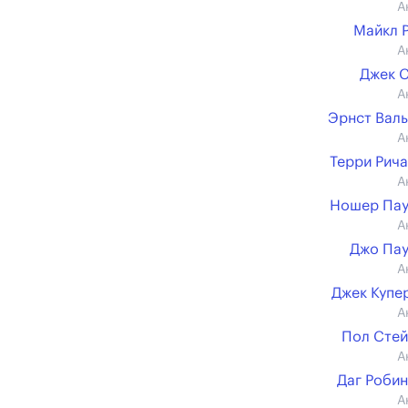
А
Майкл 
А
Джек 
А
Эрнст Вал
А
Терри Рич
А
Ношер Пау
А
Джо Па
А
Джек Купер 
А
Пол Сте
А
Даг Роби
А