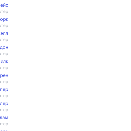
рейс
ктер
Йорк
ктер
дэлл
ктер
йдон
ктер
Силк
ктер
дрен
ктер
упер
ктер
ллер
ктер
лдам
ктер