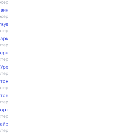
юсер
швин
юсер
твуд
ктер
марк
ктер
дерн
ктер
 Уре
ктер
ртон
ктер
стон
ктер
ворт
ктер
уайр
ктер