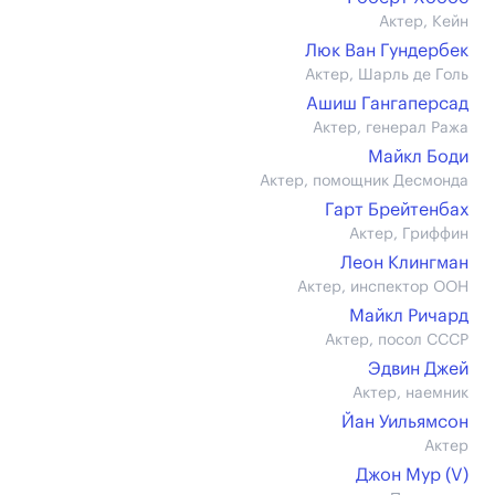
Актер, Кейн
Люк Ван Гундербек
Актер, Шарль де Голь
Ашиш Гангаперсад
Актер, генерал Ража
Майкл Боди
Актер, помощник Десмонда
Гарт Брейтенбах
Актер, Гриффин
Леон Клингман
Актер, инспектор ООН
Майкл Ричард
Актер, посол СССР
Эдвин Джей
Актер, наемник
Йан Уильямсон
Актер
Джон Мур (V)