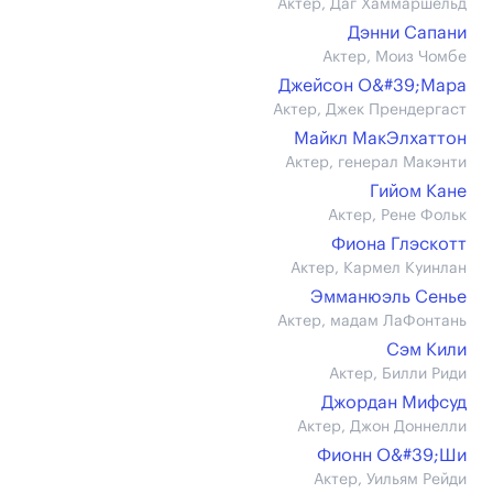
Актер, Даг Хаммаршельд
Дэнни Сапани
Актер, Моиз Чомбе
Джейсон О&#39;Мара
Актер, Джек Прендергаст
Майкл МакЭлхаттон
Актер, генерал Макэнти
Гийом Кане
Актер, Рене Фольк
Фиона Глэскотт
Актер, Кармел Куинлан
Эмманюэль Сенье
Актер, мадам ЛаФонтань
Сэм Кили
Актер, Билли Риди
Джордан Мифсуд
Актер, Джон Доннелли
Фионн О&#39;Ши
Актер, Уильям Рейди