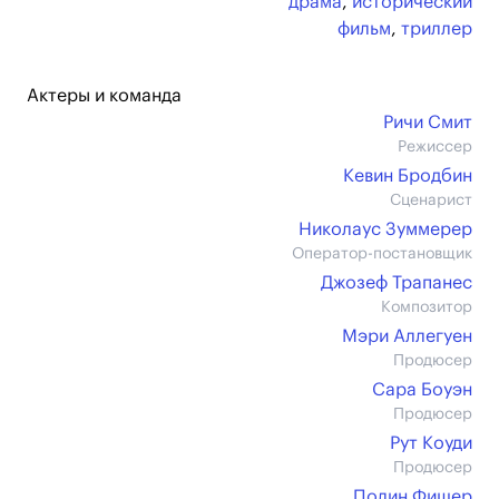
драма
,
исторический
фильм
,
триллер
Актеры и команда
Ричи Смит
Режиссер
Кевин Бродбин
Сценарист
Николаус Зуммерер
Оператор-постановщик
Джозеф Трапанес
Композитор
Мэри Аллегуен
Продюсер
Сара Боуэн
Продюсер
Рут Коуди
Продюсер
Полин Фишер