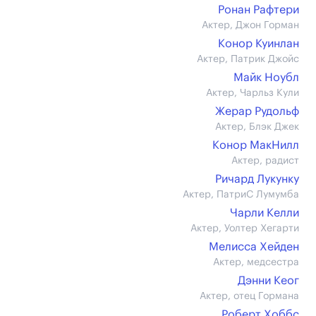
Ронан Рафтери
Актер, Джон Горман
Конор Куинлан
Актер, Патрик Джойс
Майк Ноубл
Актер, Чарльз Кули
Жерар Рудольф
Актер, Блэк Джек
Конор МакНилл
Актер, радист
Ричард Лукунку
Актер, ПатриС Лумумба
Чарли Келли
Актер, Уолтер Хегарти
Мелисса Хейден
Актер, медсестра
Дэнни Кеог
Актер, отец Гормана
Роберт Хоббс