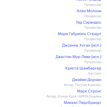
Продюсер
Алан Молони
Продюсер
Тед Сарандос
Продюсер
Мари Габриэль Стюарт
Продюсер
Джоанна Хоган (иcп.)
Продюсер
Джастин Мур-Леви (иcп.)
Продюсер
Криста Шамбергер
Кастинг
Джейми Дорнан
Актер, Патрик Куинлан
Марк Стронг
Актер, Конор Круз О&#39;Брайен
Микаэл Персбрандт