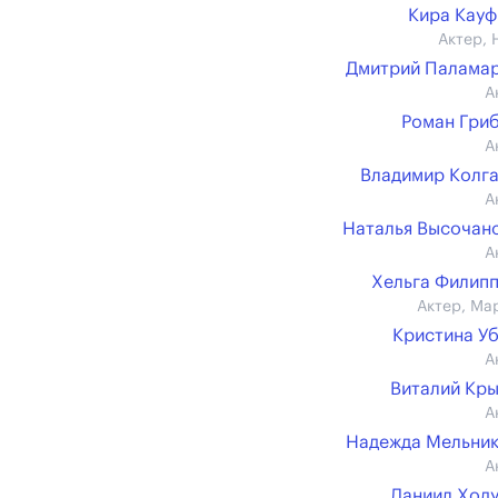
Кира Кау
Актер, 
Дмитрий Палама
А
Роман Гри
А
Владимир Колг
А
Наталья Высочан
А
Хельга Филип
Актер, Ма
Кристина У
А
Виталий Кр
А
Надежда Мельни
А
Даниил Ход