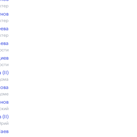
ктер
унов
ктер
еева
ктер
аева
ости
циев
ости
(II)
дома
кова
доме
рнов
ский
(II)
Юрий
Маев