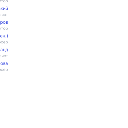
итор
ский
рист
ров
итор
ен.)
юсер
Ланд
рист
кова
юсер