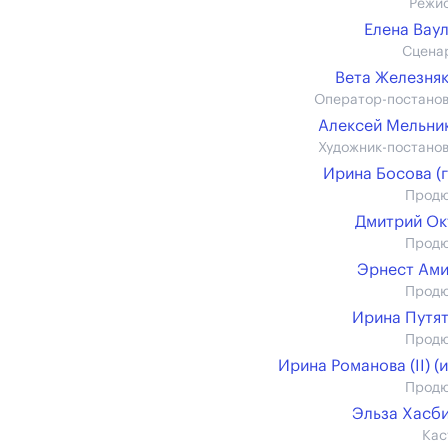
Режи
Елена Вау
Сцена
Вета Железня
Оператор-постано
Алексей Мельник 
Художник-постано
Ирина Босова (г
Прод
Дмитрий О
Прод
Эрнест Ам
Прод
Ирина Путя
Прод
Ирина Романова (II) (и
Прод
Эльза Хасб
Кас