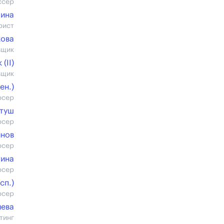
ссер
лина
рист
кова
вщик
(II)
вщик
ен.)
юсер
ктуш
юсер
инов
юсер
тина
юсер
cп.)
юсер
иева
тинг