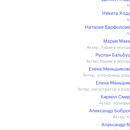
А
Никита Ход
А
Наталия Варфолом
А
Мария Мак
Актер, Лидия в молод
Руслан Бальбу
Актер, Вадим в молод
Елена Меньшикова 
Актер, сотрудница род
Елена Меньши
Актер, регистратор в род
Кирилл Сми
Актер, полицей
Александр Бобров 
Актер, 
Александр 