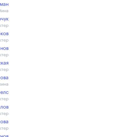
фман
Нина
рчук
ктер
бков
ктер
анов
ктер
ская
ктер
пова
рина
белс
ктер
ылов
ктер
кова
ктер
унов