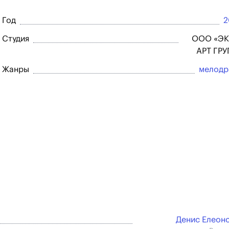
Год
2
Студия
ООО «Э
АРТ ГР
Жанры
мелодр
Денис Елеон