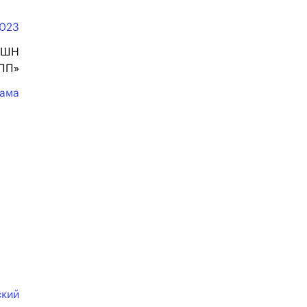
023
КШН
УПП»
ама
ский