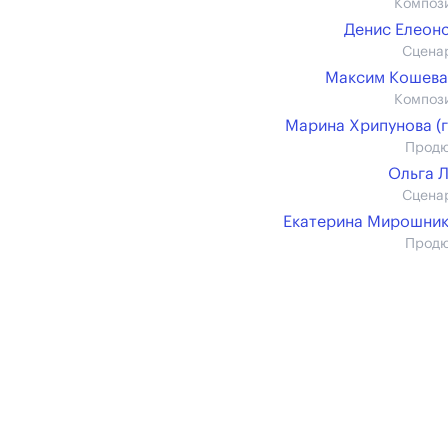
Композ
Денис Елеон
Сцена
Максим Кошева
Композ
Марина Хрипунова (г
Прод
Ольга 
Сцена
Екатерина Мирошни
Прод