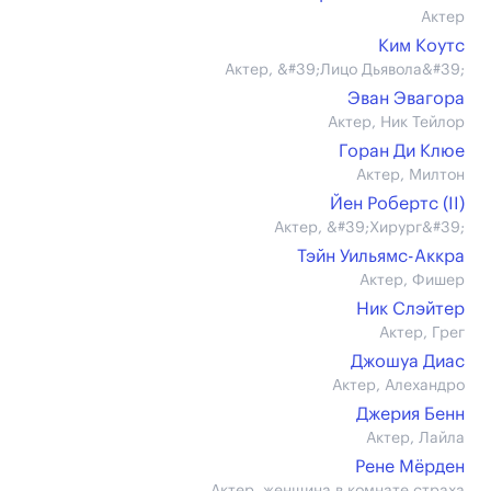
Актер
Ким Коутс
Актер, &#39;Лицо Дьявола&#39;
Эван Эвагора
Актер, Ник Тейлор
Горан Ди Клюе
Актер, Милтон
Йен Робертс (II)
Актер, &#39;Хирург&#39;
Тэйн Уильямс-Аккра
Актер, Фишер
Ник Слэйтер
Актер, Грег
Джошуа Диас
Актер, Алехандро
Джерия Бенн
Актер, Лайла
Рене Мёрден