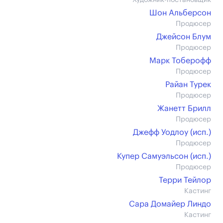
Художник-постановщик
Шон Альберсон
Продюсер
Джейсон Блум
Продюсер
Марк Тоберофф
Продюсер
Райан Турек
Продюсер
Жанетт Брилл
Продюсер
Джефф Уодлоу (иcп.)
Продюсер
Купер Самуэльсон (иcп.)
Продюсер
Терри Тейлор
Кастинг
Сара Домайер Линдо
Кастинг