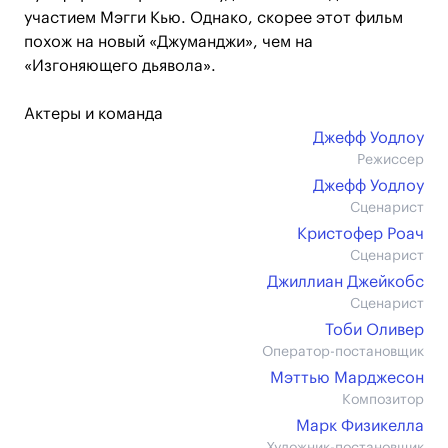
участием Мэгги Кью. Однако, скорее этот фильм
похож на новый «Джуманджи», чем на
«Изгоняющего дьявола».
Актеры и команда
Джефф Уодлоу
Режиссер
Джефф Уодлоу
Сценарист
Кристофер Роач
Сценарист
Джиллиан Джейкобс
Сценарист
Тоби Оливер
Оператор-постановщик
Мэттью Марджесон
Композитор
Марк Физикелла