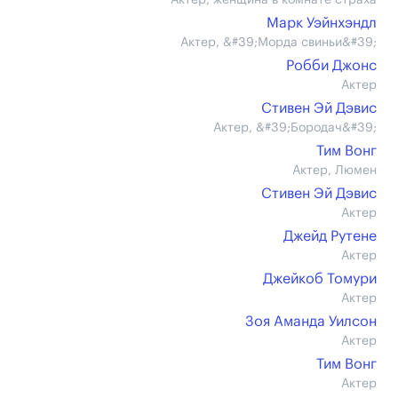
Актер, женщина в комнате страха
Марк Уэйнхэндл
Актер, &#39;Морда свиньи&#39;
Робби Джонс
Актер
Стивен Эй Дэвис
Актер, &#39;Бородач&#39;
Тим Вонг
Актер, Люмен
Стивен Эй Дэвис
Актер
Джейд Рутене
Актер
Джейкоб Томури
Актер
Зоя Аманда Уилсон
Актер
Тим Вонг
Актер