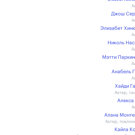
А
Джош Сер
А
Элизабет Хин
А
Николь На
А
Мэтти Парки
А
Анабель 
А
Хайди Г
Актер, та
Алекса
А
Алана Монт
Актер, поклон
Кайла К