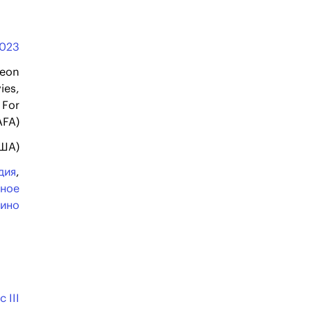
023
deon
ies,
 For
AFA)
США)
дия
,
ное
кино
 III