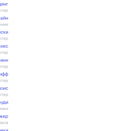
инг
ктер
майн
нник
нски
ктер
рхес
ктер
линн
ктер
ифф
ктер
ьюис
ктер
ауди
инки
жер
екса
еки