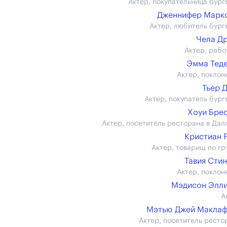
Актер, покупательница бург
Дженнифер Маркс 
Актер, любитель бург
Чела Д
Актер, рабо
Эмма Тед
Актер, поклон
Тьер 
Актер, покупатель бург
Хоуи Бре
Актер, посетитель ресторана в Дал
Кристиан 
Актер, товарищ по гр
Тавия Сти
Актер, поклон
Мэдисон Элл
А
Мэтью Джей Маклаф
Актер, посетитель ресто