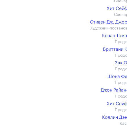
Сцена
Хит Сей
Сцена
Стивен Дж. Джо
Художник-постано
Кенан Том
Прод
Бриттани 
Прод
Зак 
Прод
Шона Фе
Прод
Джон Райан
Прод
Хит Сей
Прод
Коллин Дэ
Кас