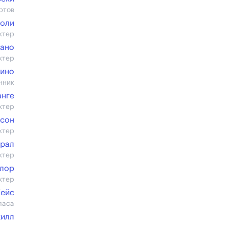
ртов
оли
ктер
ано
ктер
фино
нник
анге
ктер
нсон
ктер
рал
ктер
йлор
ктер
Кейс
ласа
хилл