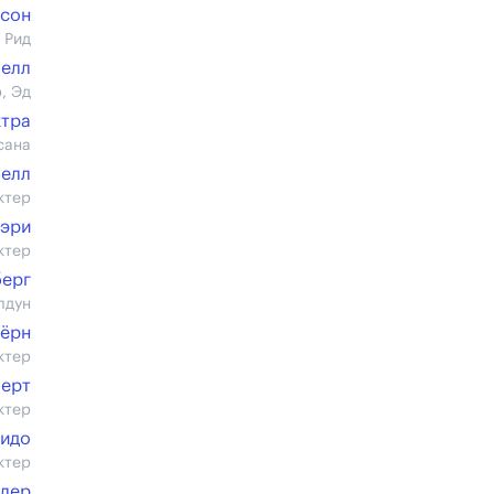
псон
 Рид
челл
, Эд
ктра
сана
Белл
ктер
уэри
ктер
берг
лдун
бёрн
ктер
берт
ктер
уидо
ктер
клер