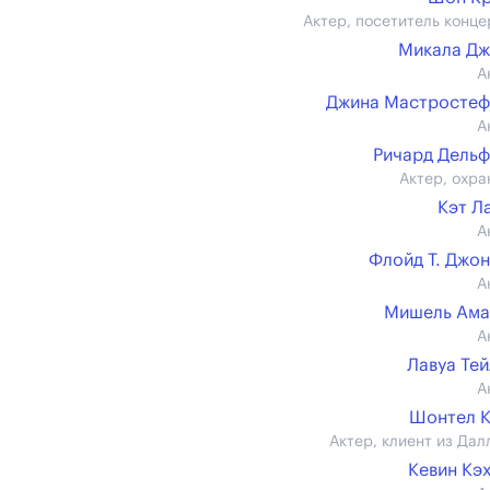
Актер, посетитель конце
Микала Дж
А
Джина Мастростеф
А
Ричард Дель
Актер, охра
Кэт Л
А
Флойд Т. Джо
А
Мишель Ама
А
Лавуа Те
А
Шонтел 
Актер, клиент из Дал
Кевин Кэ