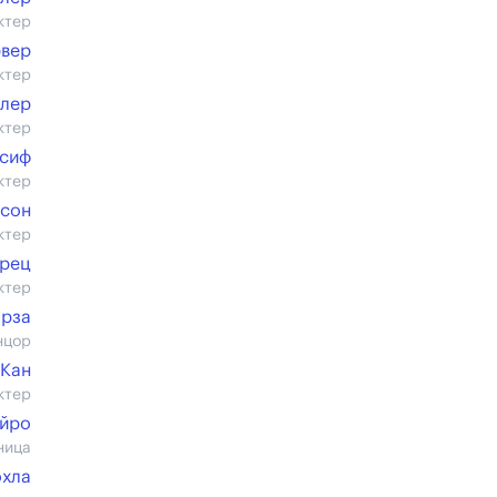
ктер
вер
ктер
клер
ктер
ссиф
ктер
нсон
ктер
Грец
ктер
арза
нцор
 Кан
ктер
ейро
ница
охла