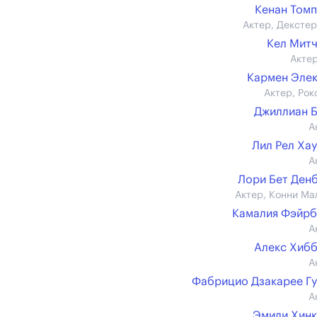
Кенан Том
Актер, Декстер
Кел Мит
Актер
Кармен Эле
Актер, Рок
Джиллиан 
А
Лил Рел Ха
А
Лори Бет Ден
Актер, Конни Ма
Камалия Фэйр
А
Алекс Хиб
А
Фабрицио Дзакарее Г
А
Эмили Хин