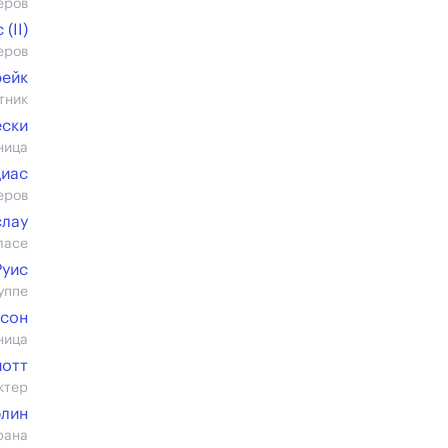
еров
(II)
еров
рейк
тник
ески
ница
Диас
еров
слау
ласе
Руис
уппе
нсон
ница
иотт
ктер
лин
рана