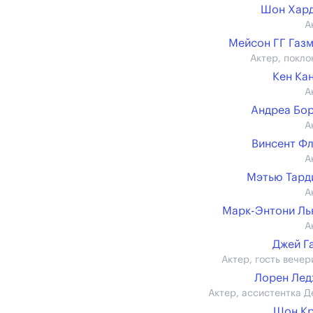
Шон Хард
А
Мейсон ГГ Газ
Актер, покло
Кен Ка
А
Андреа Бо
А
Винсент Ф
А
Мэтью Тард
А
Марк-Энтони Л
А
Джей Г
Актер, гость вечер
Лорен Лед
Актер, ассистентка Д
Шон Кр