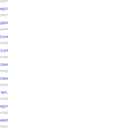
рист
ферт
рист
рдан
вщик
псон
юсер
Коуп
юсер
Олин
юсер
лан
юсер
-мл.
юсер
ферт
юсер
ниел
тинг