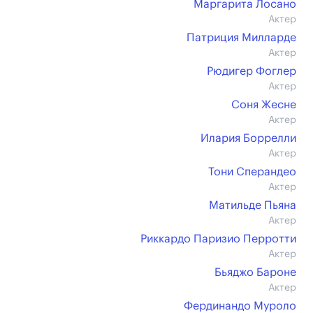
Маргарита Лосано
Актер
Патриция Милларде
Актер
Рюдигер Фоглер
Актер
Соня Жесне
Актер
Илария Боррелли
Актер
Тони Сперандео
Актер
Матильде Пьяна
Актер
Риккардо Паризио Перротти
Актер
Бьяджо Бароне
Актер
Фердинандо Муроло