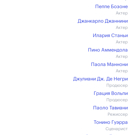
Пеппе Бозоне
Актер
Джанкарло Джаннини
Актер
Илария Станьи
Актер
Пино Аммендола
Актер
Паола Маннони
Актер
Джулиани Дж. Де Негри
Продюсер
Грация Вольпи
Продюсер
Паоло Тавиани
Режиссер
Тонино Гуэрра
Сценарист