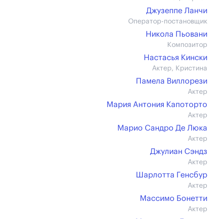
Джузеппе Ланчи
Оператор-постановщик
Никола Пьовани
Композитор
Настасья Кински
Актер, Кристина
Памела Виллорези
Актер
Мария Антония Капоторто
Актер
Марио Сандро Де Люка
Актер
Джулиан Сэндз
Актер
Шарлотта Генсбур
Актер
Массимо Бонетти
Актер