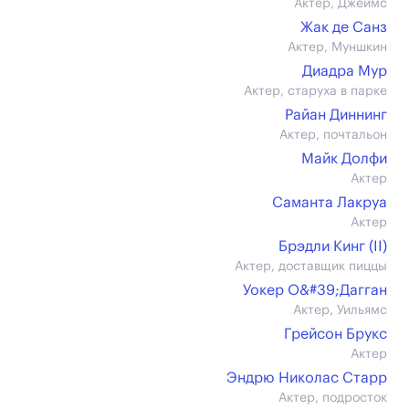
Актер, Джеймс
Жак де Санз
Актер, Муншкин
Диадра Мур
Актер, старуха в парке
Райан Диннинг
Актер, почтальон
Майк Долфи
Актер
Саманта Лакруа
Актер
Брэдли Кинг (II)
Актер, доставщик пиццы
Уокер О&#39;Дагган
Актер, Уильямс
Грейсон Брукс
Актер
Эндрю Николас Старр
Актер, подросток