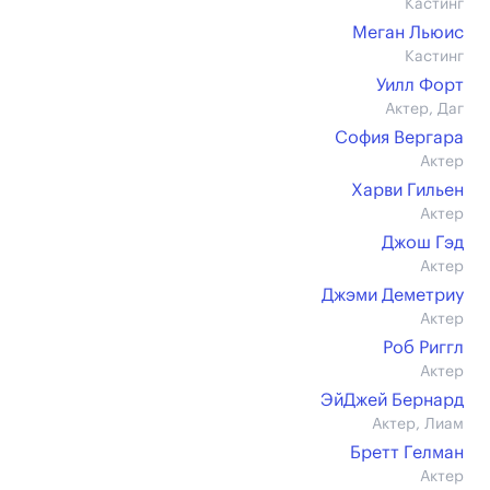
Кастинг
Меган Льюис
Кастинг
Уилл Форт
Актер, Даг
София Вергара
Актер
Харви Гильен
Актер
Джош Гэд
Актер
Джэми Деметриу
Актер
Роб Риггл
Актер
ЭйДжей Бернард
Актер, Лиам
Бретт Гелман
Актер