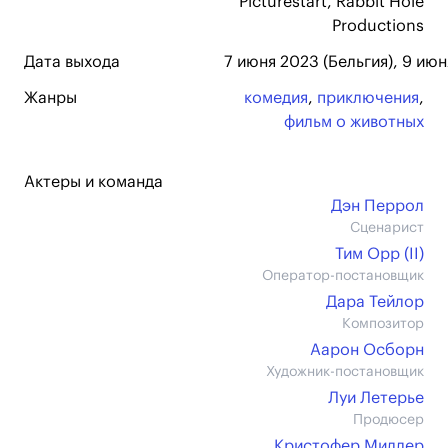
Picturestart, Rabbit Hole
Productions
Дата выхода
7 июня 2023 (Бельгия), 9 ию
Жанры
комедия
,
приключения
,
фильм о животных
Актеры и команда
Дэн Перрол
Сценарист
Тим Орр (II)
Оператор-постановщик
Дара Тейлор
Композитор
Аарон Осборн
Художник-постановщик
Луи Летерье
Продюсер
Кристофер Миллер