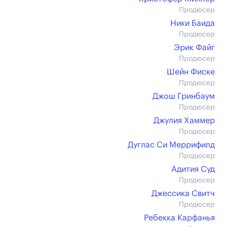
Продюсер
Ники Баида
Продюсер
Эрик Файг
Продюсер
Шейн Фиске
Продюсер
Джош Гринбаум
Продюсер
Джулия Хаммер
Продюсер
Дуглас Си Меррифилд
Продюсер
Адития Суд
Продюсер
Джессика Свитч
Продюсер
Ребекка Карфанья