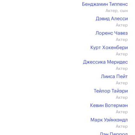
Бенджамин Типпенс
Актер, сын
Дэвид Алесси
Актер
Лоренс Чавез
Актер
Курт Хокенбери
Актер
Джессика Меридес
Актер
Лииса Пейт
Актер
Тейлор Тайэри
Актер
Кевин Вотермэн
Актер
Марк Уэйнхэндл
Актер
Дэн Перрол