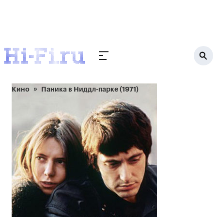
Кино
Паника в Ниддл-парке (1971)