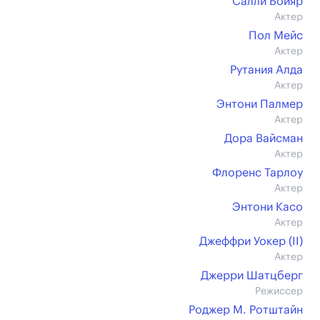
Салли Бойяр
Актер
Пол Мейс
Актер
Рутания Алда
Актер
Энтони Палмер
Актер
Дора Вайсман
Актер
Флоренс Тарлоу
Актер
Энтони Касо
Актер
Джеффри Уокер (II)
Актер
Джерри Шатцберг
Режиссер
Роджер М. Ротштайн