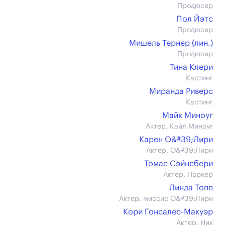
Продюсер
Пол Йэтс
Продюсер
Мишель Тернер (лин.)
Продюсер
Тина Клери
Кастинг
Миранда Риверс
Кастинг
Майк Миноуг
Актер, Кайл Миноуг
Карен О&#39;Лири
Актер, О&#39;Лири
Томас Сэйнсбери
Актер, Паркер
Линда Топп
Актер, миссис О&#39;Лири
Кори Гонсалес-Макуэр
Актер, Ник