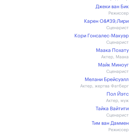
Джеки ван Бик
Режиссер
Карен О&#39;Лири
Сценарист
Кори Гонсалес-Макуэр
Сценарист
Маака Похату
Актер, Маака
Майк Миноуг
Сценарист
Мелани Брейсуэлл
Актер, жертва Фатберг
Пол Йэтс
Актер, муж
Тайка Вайтити
Сценарист
Тим ван Даммен
Режиссер