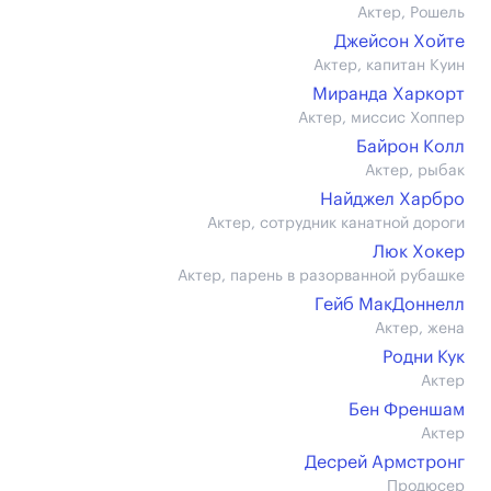
Актер, Рошель
Джейсон Хойте
Актер, капитан Куин
Миранда Харкорт
Актер, миссис Хоппер
Байрон Колл
Актер, рыбак
Найджел Харбро
Актер, сотрудник канатной дороги
Люк Хокер
Актер, парень в разорванной рубашке
Гейб МакДоннелл
Актер, жена
Родни Кук
Актер
Бен Френшам
Актер
Десрей Армстронг
Продюсер