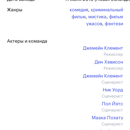
Жанры
комедия
,
криминальный
фильм
,
мистика
,
фильм
ужасов
,
фэнтези
Актеры и команда
Джемейн Клемент
Режиссер
Дин Хевисон
Режиссер
Джемейн Клемент
Сценарист
Ник Уорд
Сценарист
Пол Йэтс
Сценарист
Маака Похату
Сценарист