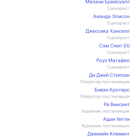
Мелани Брейсуэлл
Сценарист
Аманда Элисон
Сценарист
Джессика Ханселл
Сценарист
Сэм Смит (II)
Сценарист
Роуз Матафео
Сценарист
Ди Джей Стипсен
Оператор-постановщик
Бивэн Кротерс
Оператор-постановщик
Ра Винсент
Художник-постановщик
Адам Уитли
Художник-постановщик
Джемейн Клемент