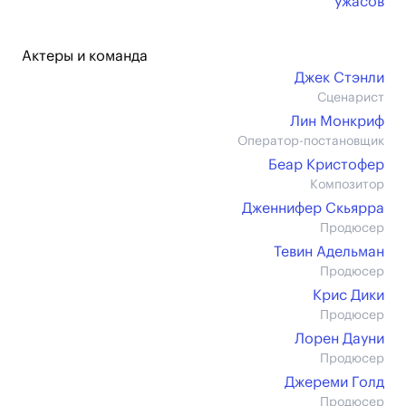
ужасов
Актеры и команда
Джек Стэнли
Сценарист
Лин Монкриф
Оператор-постановщик
Беар Кристофер
Композитор
Дженнифер Скьярра
Продюсер
Тевин Адельман
Продюсер
Крис Дики
Продюсер
Лорен Дауни
Продюсер
Джереми Голд
Продюсер