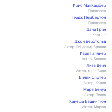
Крис МакКамбер
Продюсер
Пэйдж Пембертон
Продюсер
Дана Грин
Кастинг
Джон Берхтольд
Актер, Рэндольф Брэдли
Кайл Галлнер
Актер, Бенсон
Лиза Вейл
Актер, мисс Бирд
Билли Слотер
Актер, Харди
Мера Бенуа
Актер, Тесса
Канеша Вашингтон
Актер, Марша