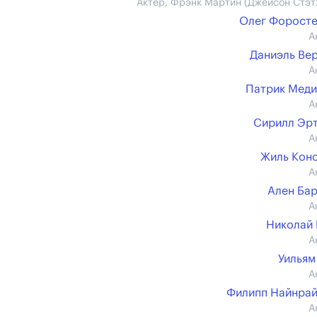
Актер, Фрэнк Мартин (Джейсон Стэт
Олег Форост
А
Даниэль Ве
А
Патрик Мед
А
Сирилл Эр
А
Жиль Кон
А
Ален Ба
А
Николай
А
Уильям
А
Филипп Найнра
А