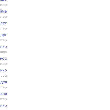
ктер
йма
ктер
берг
ктер
берг
ктер
енко
нида
енос
ктер
енко
uot;
здев
ктер
иков
ктер
енко