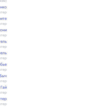
хэм)
енко
ктер
рите
ктер
иони
ктер
тель
ктер
сель
ктер
рбье
ктер
 Быч
ктер
 Гай
ктер
йтер
ктер