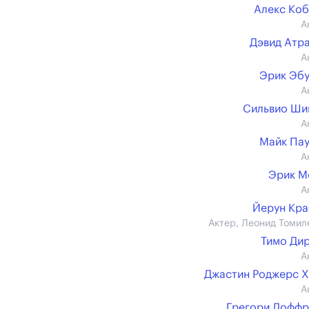
Алекс Ко
А
Дэвид Атр
А
Эрик Эб
А
Сильвио Ши
А
Майк Па
А
Эрик М
А
Йерун Кр
Актер, Леонид Томил
Тимо Ди
А
Джастин Роджерс 
А
Грегори Лофф