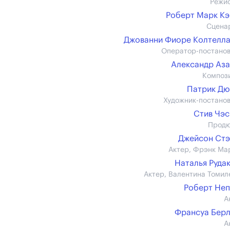
Режи
Роберт Марк К
Сцена
Джованни Фиоре Колтелл
Оператор-постано
Александр Аз
Композ
Патрик Дю
Художник-постано
Стив Чэ
Прод
Джейсон Ст
Актер, Фрэнк Ма
Наталья Руда
Актер, Валентина Томил
Роберт Не
А
Франсуа Бер
А