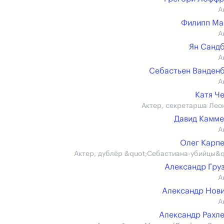
А
Филипп Ма
А
Ян Санд
А
Себастьен Ванден
А
Катя Ч
Актер, секретарша Лео
Давид Камм
А
Олег Карп
Актер, дублёр &quot;Себастиана-убийцы&q
Александр Гру
А
Александр Нов
А
Александр Рахл