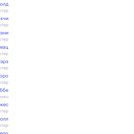
болд
ктер
акчи
ктер
уани
ктер
мац
ктер
уэрз
ктер
оро
ктер
аббе
енко
ркес
ктер
Холл
ктер
редо