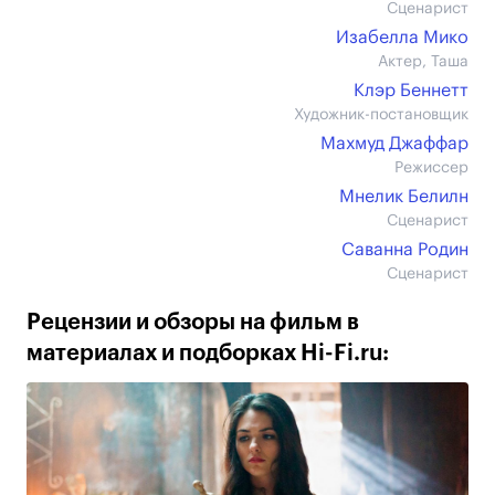
Сценарист
Изабелла Мико
Актер, Таша
Клэр Беннетт
Художник-постановщик
Махмуд Джаффар
Режиссер
Мнелик Белилн
Сценарист
Саванна Родин
Сценарист
Рецензии и обзоры на фильм в
материалах и подборках Hi-Fi.ru: