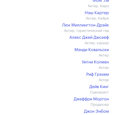
Фонг Ли
Актер, Киро
Нэш Картер
Актер, Кейра
Люк Миллингтон-Дрэйк
Актер, туристический гид
Алекс Джей Джозеф
Актер, курьер
Мэнди Ковальски
Актер
Уитни Колмен
Актер
Риф Грэхем
Актер
Дейв Кинг
Сценарист
Джеффри Мортон
Продюсер
Джон Энбом