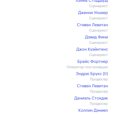
Ханна Стоддард
Сценарист
Дженни Ульмер
Сценарист
Стивен Левитан
Сценарист
Дэвид Фини
Сценарист
Джон Куэйнтенс
Сценарист
Брайс Фортнер
Оператор-постановщик
Эндрю Брукс (II)
Продюсер
Стивен Левитан
Продюсер
Даниэль Стокдик
Продюсер
Коллин Дэниел