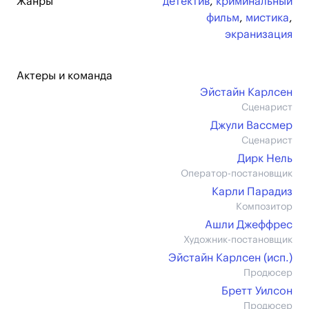
Жанры
детектив
,
криминальный
фильм
,
мистика
,
экранизация
Актеры и команда
Эйстайн Карлсен
Сценарист
Джули Вассмер
Сценарист
Дирк Нель
Оператор-постановщик
Карли Парадиз
Композитор
Ашли Джеффрес
Художник-постановщик
Эйстайн Карлсен (иcп.)
Продюсер
Бретт Уилсон
Продюсер