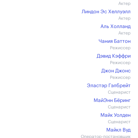
Актер
Линдон Эс Хеллуэлл
Актер
Аль Холланд
Актер
Чания Баттон
Режиссер
Дэвид Кэффри
Режиссер
Джон Джонс
Режиссер
Эластэр Гэлбрейт
Сценарист
МайЭнн Бёринг
Сценарист
Майк Уолден
Сценарист
Майкл Вуд
Оператор-постановщик