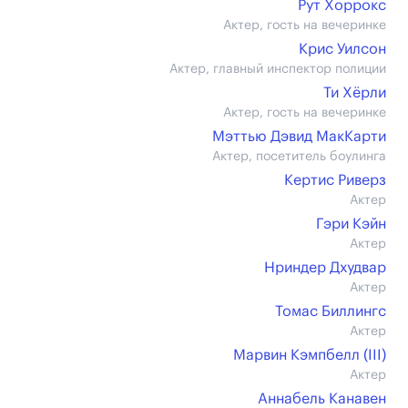
Рут Хоррокс
Актер, гость на вечеринке
Крис Уилсон
Актер, главный инспектор полиции
Ти Хёрли
Актер, гость на вечеринке
Мэттью Дэвид МакКарти
Актер, посетитель боулинга
Кертис Риверз
Актер
Гэри Кэйн
Актер
Нриндер Дхудвар
Актер
Томас Биллингс
Актер
Марвин Кэмпбелл (III)
Актер
Аннабель Канавен