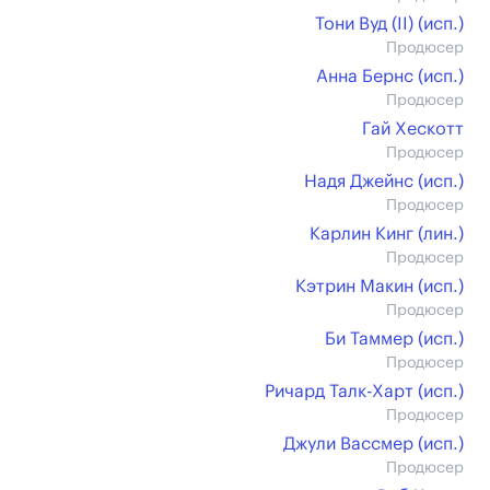
Тони Вуд (II) (иcп.)
Продюсер
Анна Бернс (иcп.)
Продюсер
Гай Хескотт
Продюсер
Надя Джейнс (иcп.)
Продюсер
Карлин Кинг (лин.)
Продюсер
Кэтрин Макин (иcп.)
Продюсер
Би Таммер (иcп.)
Продюсер
Ричард Талк-Харт (иcп.)
Продюсер
Джули Вассмер (иcп.)
Продюсер