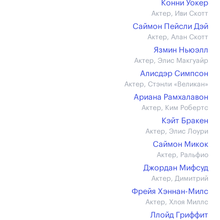
Конни Уокер
Актер, Иви Скотт
Саймон Пейсли Дэй
Актер, Алан Скотт
Язмин Ньюэлл
Актер, Элис Макгуайр
Алисдэр Симпсон
Актер, Стэнли «Великан»
Ариана Рамхалавон
Актер, Ким Робертс
Кэйт Бракен
Актер, Элис Лоури
Саймон Микок
Актер, Ральфио
Джордан Мифсуд
Актер, Димитрий
Фрейя Хэннан-Милс
Актер, Хлоя Миллс
Ллойд Гриффит