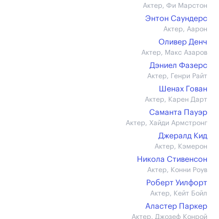
Актер, Фи Марстон
Энтон Саундерс
Актер, Аарон
Оливер Денч
Актер, Макс Азаров
Дэниел Фазерс
Актер, Генри Райт
Шенах Гован
Актер, Карен Дарт
Саманта Пауэр
Актер, Хайди Армстронг
Джералд Кид
Актер, Кэмерон
Никола Стивенсон
Актер, Конни Роув
Роберт Уилфорт
Актер, Кейт Бойл
Аластер Паркер
Актер, Джозеф Конрой