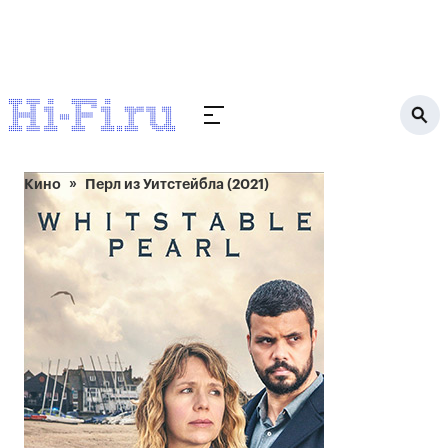
Кино
Перл из Уитстейбла (2021)