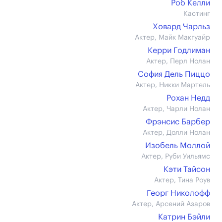
Роб Келли
Кастинг
Ховард Чарльз
Актер, Майк Макгуайр
Керри Годлиман
Актер, Перл Нолан
София Дель Пиццо
Актер, Никки Мартель
Рохан Недд
Актер, Чарли Нолан
Фрэнсис Барбер
Актер, Долли Нолан
Изобель Моллой
Актер, Руби Уильямс
Кэти Тайсон
Актер, Тина Роув
Георг Николофф
Актер, Арсений Азаров
Катрин Бэйли