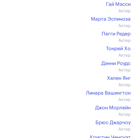
Гай Мэсси
Актер
Марта Эспиноза
Актер
Пегги Редер
Актер
Тонрей Хо
Актер
Дэнни Роудс
Актер
Хелен Янг
Актер
Линара Вашингтон
Актер
Джон Морлейн
Актер
Брюс Джарчоу
Актер
Кристин Ченоуэт