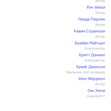
Актер
Рич Уилки
Актер
Линда Перлин
Актер
Кевин Соренсен
Актер
Брайан Рейтцел
Композитор
Бритт Дэниэл
Композитор
Крейг Джексон
Художник-постановщик
Уилл Феррелл
Актер
Зак Хелм
Сценарист