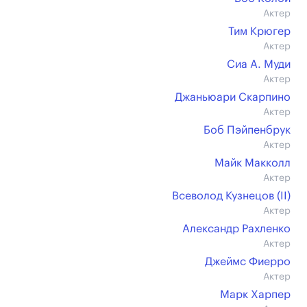
Актер
Тим Крюгер
Актер
Сиа А. Муди
Актер
Джаньюари Скарпино
Актер
Боб Пэйпенбрук
Актер
Майк Макколл
Актер
Всеволод Кузнецов (II)
Актер
Александр Рахленко
Актер
Джеймс Фиерро
Актер
Марк Харпер