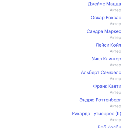
Джеймс Мацца
Актер
Оскар Роксас
Актер
Сандра Маркес
Актер
Лейси Койл
Актер
Уилл Клингер
Актер
Альберт Сэмюэлс
Актер
Фрэнк Каети
Актер
Эндрю Роттенберг
Актер
Рикардо Гутиеррес (II)
Актер
Боб Колби