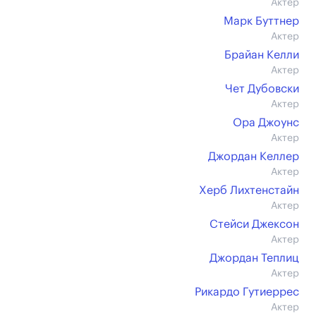
Актер
Марк Буттнер
Актер
Брайан Келли
Актер
Чет Дубовски
Актер
Ора Джоунс
Актер
Джордан Келлер
Актер
Херб Лихтенстайн
Актер
Стейси Джексон
Актер
Джордан Теплиц
Актер
Рикардо Гутиеррес
Актер