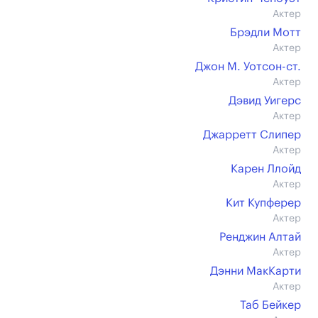
Актер
Брэдли Мотт
Актер
Джон М. Уотсон-ст.
Актер
Дэвид Уигерс
Актер
Джарретт Слипер
Актер
Карен Ллойд
Актер
Кит Купферер
Актер
Ренджин Алтай
Актер
Дэнни МакКарти
Актер
Таб Бейкер