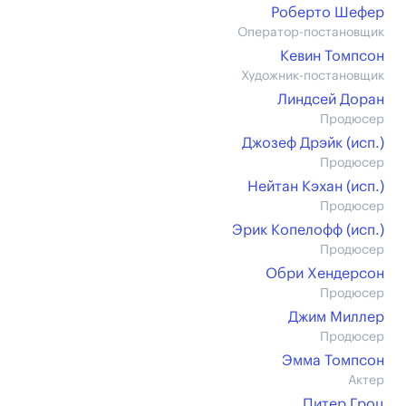
Роберто Шефер
Оператор-постановщик
Кевин Томпсон
Художник-постановщик
Линдсей Доран
Продюсер
Джозеф Дрэйк (иcп.)
Продюсер
Нейтан Кэхан (иcп.)
Продюсер
Эрик Копелофф (иcп.)
Продюсер
Обри Хендерсон
Продюсер
Джим Миллер
Продюсер
Эмма Томпсон
Актер
Питер Гроц