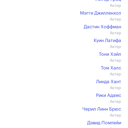
Актер
Мэгги Джилленхол
Актер
Дастин Хоффман
Актер
Куин Латифа
Актер
Тони Хэйл
Актер
Том Халс
Актер
Линда Хант
Актер
Рики Адамс
Актер
Черил Линн Брюс
Актер
Дэвид Помпейи