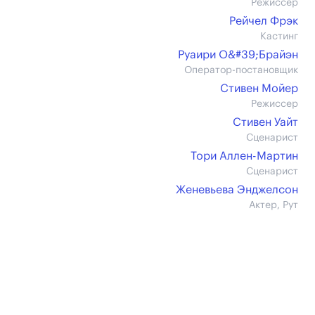
Режиссер
Рейчел Фрэк
Кастинг
Руаири О&#39;Брайэн
Оператор-постановщик
Стивен Мойер
Режиссер
Стивен Уайт
Сценарист
Тори Аллен-Мартин
Сценарист
Женевьева Энджелсон
Актер, Рут