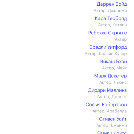
Даррен Бойд
Актер, Джереми
Кара Теоболд
Актер, Кэтлин
Ребекка Скроггс
Актер
Брэдли Уитфорд
Актер, Кэлвин Купер
Викаш Бхаи
Актер, Майк
Марк Декстер
Актер, Льюис
Дирдри Маллинз
Актер, Джанет
София Робертсон
Актер, Арабелла
Стивен Уайт
Актер, Джейми
Эмили Коутс