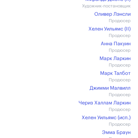
Художник-постановщик
Оливер Лэнсли
Продюсер
Хелен Уильямс (II)
Продюсер
Анна Пакуин
Продюсер
Марк Ларкин
Продюсер
Марк Талбот
Продюсер
Джимми Малвилл
Продюсер
Чериз Халлам Ларкин
Продюсер
Хелен Уильямс (иcп.)
Продюсер
Эмма Браун