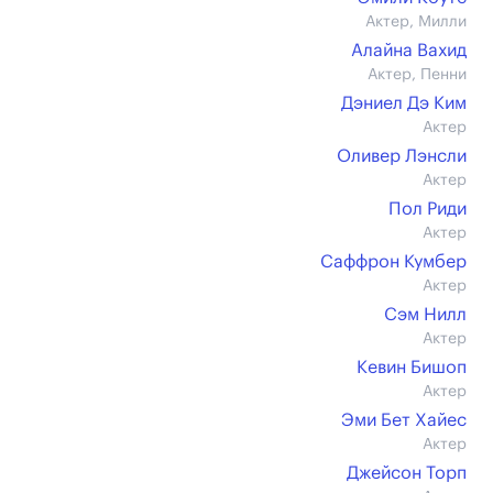
Актер, Милли
Алайна Вахид
Актер, Пенни
Дэниел Дэ Ким
Актер
Оливер Лэнсли
Актер
Пол Риди
Актер
Саффрон Кумбер
Актер
Сэм Нилл
Актер
Кевин Бишоп
Актер
Эми Бет Хайес
Актер
Джейсон Торп