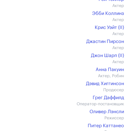
Актер
Эбби Коллинз
Актер
Крис Уэйт (II)
Актер
Джастин Пирсон
Актер
Джон Шарп (II)
Актер
Анна Пакуин
Актер, Робин
Дэвид Хиггинсон
Продюсер
Грег Даффилд
Оператор-постановщик
Оливер Лэнсли
Режиссер
Питер Каттанео