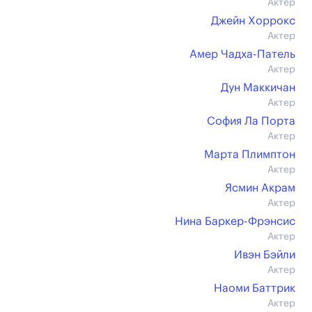
Актер
Джейн Хоррокс
Актер
Амер Чадха-Патель
Актер
Дун Маккичан
Актер
София Ла Порта
Актер
Марта Плимптон
Актер
Ясмин Акрам
Актер
Нина Баркер-Фрэнсис
Актер
Ивэн Бэйли
Актер
Наоми Баттрик
Актер