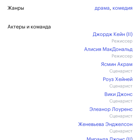
Жанры
драма
,
комедия
Актеры и команда
Джордж Кейн (II)
Режиссер
Алисия МакДональд
Режиссер
Ясмин Акрам
Сценарист
Роуз Хейней
Сценарист
Вики Джонс
Сценарист
Элеанор Лоуренс
Сценарист
Женевьева Энджелсон
Сценарист
Миранда Джонс (II)