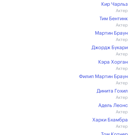
Кир Чарльз
Актер
Тим Бентинк
Актер
Мартин Браун
Актер
Джордж Букари
Актер
Кэра Хорган
Актер
Филип Мартин Браун
Актер
Динита Гохил
Актер
Адель Леонс
Актер
Харки Бхамбра
Актер
Том Котчер