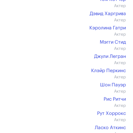
Актер
Дэвид Харгривз
Актер
Кэролина Гатри
Актер
Мэгги Стид
Актер
Джули Легран
Актер
Клэйр Перкинс
Актер
Шон Пауэр
Актер
Рис Ритчи
Актер
Рут Хоррокс
Актер
Ласко Аткинс