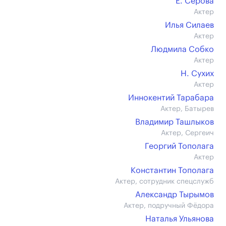
Е. Серова
Актер
Илья Силаев
Актер
Людмила Собко
Актер
Н. Сухих
Актер
Иннокентий Тарабара
Актер, Батырев
Владимир Ташлыков
Актер, Сергеич
Георгий Тополага
Актер
Константин Тополага
Актер, сотрудник спецслужб
Александр Тырымов
Актер, подручный Фёдора
Наталья Ульянова