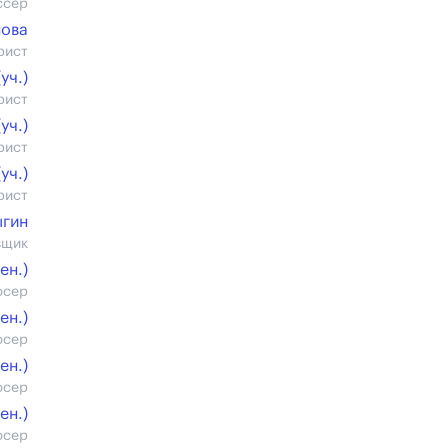
ссер
нова
рист
уч.)
рист
уч.)
рист
уч.)
рист
ыгин
вщик
ен.)
юсер
ен.)
юсер
ен.)
юсер
ен.)
юсер