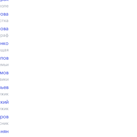
коле
гова
стка
кова
граф
енко
ющая
ипов
емьи
емов
зики
льев
ужик
ский
ужик
аров
сник
анян