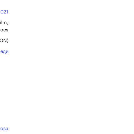
2021
ilm,
roes
ION)
еди
нова