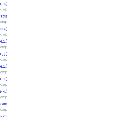
ен.)
юсер
атов
юсер
ив.)
юсер
ед.)
юсер
ед.)
юсер
ед.)
юсер
cп.)
юсер
ин.)
юсер
лова
юсер
енко