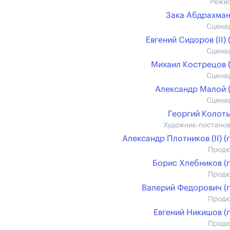
Режи
Зака Абдрахма
Сцена
Евгений Сидоров (II) (
Сцена
Михаил Кострецов (
Сцена
Александр Малой (
Сцена
Георгий Колот
Художник-постано
Александр Плотников (II) (г
Прод
Борис Хлебников (г
Прод
Валерий Федорович (г
Прод
Евгений Никишов (г
Прод