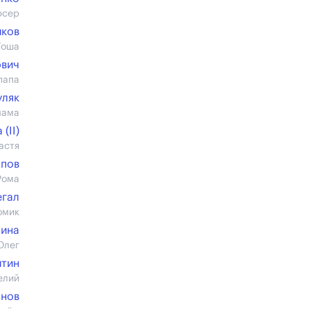
юсер
иков
Гоша
ович
папа
уляк
мама
(II)
астя
опов
Рома
егал
омик
бина
Олег
итин
елий
анов