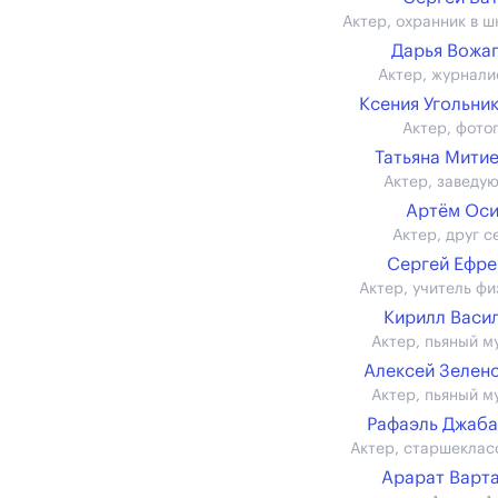
Актер, охранник в ш
Дарья Вожа
Актер, журнали
Ксения Угольни
Актер, фото
Татьяна Мити
Актер, заведу
Артём Ос
Актер, друг с
Сергей Ефр
Актер, учитель фи
Кирилл Васи
Актер, пьяный м
Алексей Зелен
Актер, пьяный м
Рафаэль Джаб
Актер, старшеклас
Арарат Варт