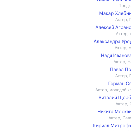
Прод
Макар Хлебн
Актер, 
Алексей Агран
Актер, 
Александра Урс
Актер, 
Надя Иванова 
Актер, Н
Павел П
Актер, 
Герман С
Актер, молодой к
Виталий Щер
Актер, 
Никита Москв
Актер, Сав
Кирилл Митроф