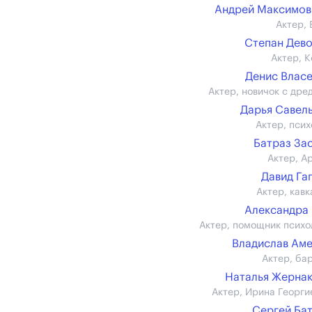
Андрей Максимов (
Актер, 
Степан Дев
Актер, К
Денис Влас
Актер, новичок с дре
Дарья Савел
Актер, псих
Батраз За
Актер, А
Давид Га
Актер, кавк
Александра
Актер, помощник психо
Владислав Ам
Актер, ба
Наталья Жерна
Актер, Ирина Георги
Сергей Ба