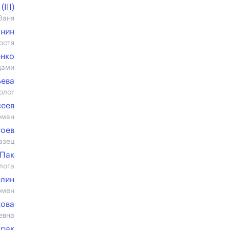
III)
Ваня
онин
остя
енко
дами
ьева
олог
сеев
рман
гоев
азец
 Пак
лога
елин
рмен
кова
евна
трак