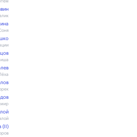
ртём
ввин
алик
кина
Соня
ушко
ации
ецов
Миша
олев
Лёха
елов
орек
едов
Амир
алой
алой
(II)
оров