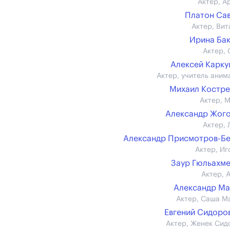
Актер, А
Платон Са
Актер, Вит
Ирина Ба
Актер, 
Алексей Карк
Актер, учитель аним
Михаил Костр
Актер, 
Александр Жог
Актер, 
Александр Присмотров-Б
Актер, Иг
Заур Гюльахм
Актер, 
Александр М
Актер, Саша М
Евгений Сидоров 
Актер, Женек Сид