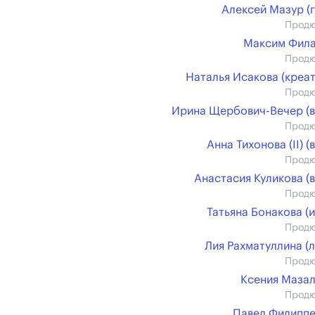
Алексей Мазур (г
Прод
Максим Фил
Прод
Наталья Исакова (креат
Прод
Ирина Щербович-Вечер (в
Прод
Анна Тихонова (II) (в
Прод
Анастасия Куликова (в
Прод
Татьяна Бонакова (и
Прод
Лия Рахматуллина (л
Прод
Ксения Маза
Прод
Павел Филипп