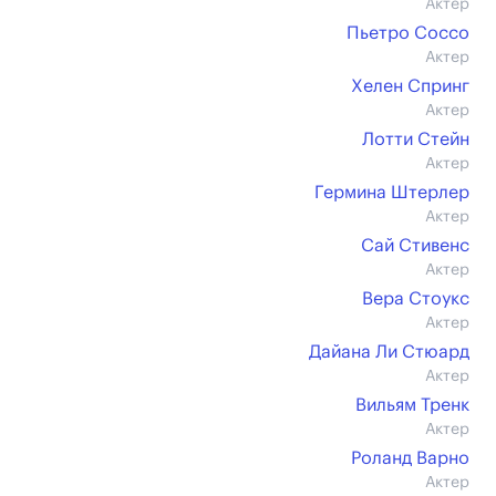
Актер
Пьетро Соссо
Актер
Хелен Спринг
Актер
Лотти Стейн
Актер
Гермина Штерлер
Актер
Сай Стивенс
Актер
Вера Стоукс
Актер
Дайана Ли Стюард
Актер
Вильям Тренк
Актер
Роланд Варно
Актер