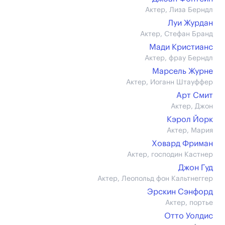
Актер, Лиза Берндл
Луи Журдан
Актер, Стефан Бранд
Мади Кристианс
Актер, фрау Берндл
Марсель Журне
Актер, Иоганн Штауффер
Арт Смит
Актер, Джон
Кэрол Йорк
Актер, Мария
Ховард Фриман
Актер, господин Кастнер
Джон Гуд
Актер, Леопольд фон Кальтнеггер
Эрскин Сэнфорд
Актер, портье
Отто Уолдис