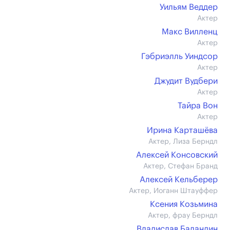
Уильям Веддер
Актер
Макс Вилленц
Актер
Гэбриэлль Уиндсор
Актер
Джудит Вудбери
Актер
Тайра Вон
Актер
Ирина Карташёва
Актер, Лиза Берндл
Алексей Консовский
Актер, Стефан Бранд
Алексей Кельберер
Актер, Иоганн Штауффер
Ксения Козьмина
Актер, фрау Берндл
Владислав Баландин