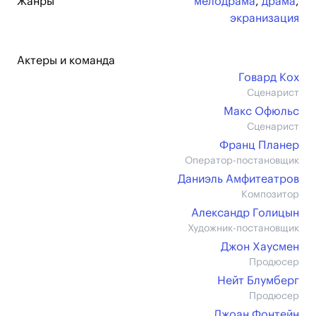
Жанры
мелодрама
,
драма
,
экранизация
Актеры и команда
Говард Кох
Сценарист
Макс Офюльс
Сценарист
Франц Планер
Оператор-постановщик
Даниэль Амфитеатров
Композитор
Александр Голицын
Художник-постановщик
Джон Хаусмен
Продюсер
Нейт Блумберг
Продюсер
Джоан Фонтейн