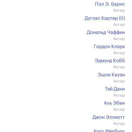
Пол Э. Барнс
Актер
Дуглас Картер (II)
Актер
Дональд Чаффин
Актер
Гордон Кларк
Актер
Эдмунд Кобб
Актер
Эшли Кауэн
Актер
Тэй Данн
Актер
Аль Эбен
Актер
Джон Эллиотт
Актер
Курт Фёрбург