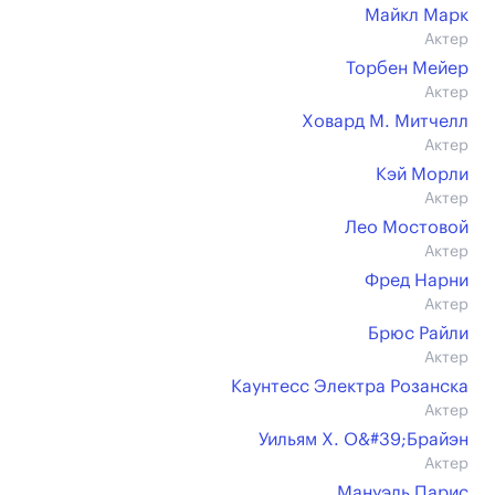
Майкл Марк
Актер
Торбен Мейер
Актер
Ховард М. Митчелл
Актер
Кэй Морли
Актер
Лео Мостовой
Актер
Фред Нарни
Актер
Брюс Райли
Актер
Каунтесс Электра Розанска
Актер
Уильям Х. О&#39;Брайэн
Актер
Мануэль Парис