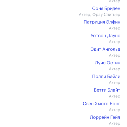
Актер
Соня Бриден
Актер, Фрау Спитцер
Патриция Элфин
Актер
Уотсон Даунс
Актер
Эдит Ангольд
Актер
Луис Остин
Актер
Полли Бэйли
Актер
Бетти Блайт
Актер
Свен Хьюго Борг
Актер
Лоррэйн Гэйл
Актер