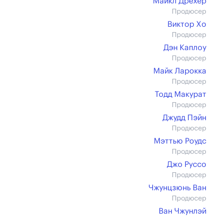
Майкл Дрехер
Продюсер
Виктор Хо
Продюсер
Дэн Каплоу
Продюсер
Майк Ларокка
Продюсер
Тодд Макурат
Продюсер
Джудд Пэйн
Продюсер
Мэттью Роудс
Продюсер
Джо Руссо
Продюсер
Чжунцзюнь Ван
Продюсер
Ван Чжунлэй