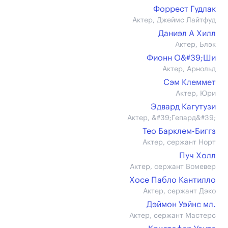
Форрест Гудлак
Актер, Джеймс Лайтфуд
Даниэл А Хилл
Актер, Блэк
Фионн О&#39;Ши
Актер, Арнольд
Сэм Клеммет
Актер, Юри
Эдвард Кагутузи
Актер, &#39;Гепард&#39;
Тео Барклем-Биггз
Актер, сержант Норт
Пуч Холл
Актер, сержант Вомевер
Хосе Пабло Кантилло
Актер, сержант Дэко
Дэймон Уэйнс мл.
Актер, сержант Мастерс