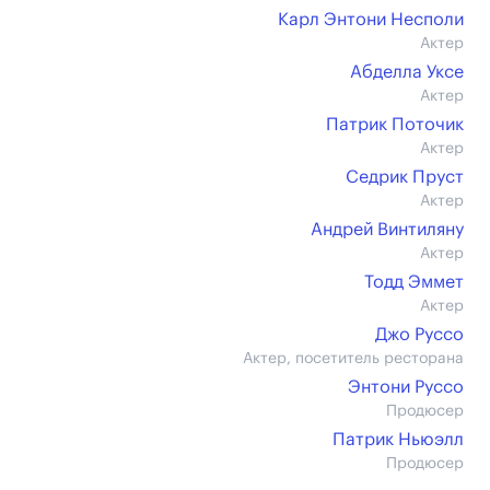
Карл Энтони Несполи
Актер
Абделла Уксе
Актер
Патрик Поточик
Актер
Седрик Пруст
Актер
Андрей Винтиляну
Актер
Тодд Эммет
Актер
Джо Руссо
Актер, посетитель ресторана
Энтони Руссо
Продюсер
Патрик Ньюэлл
Продюсер