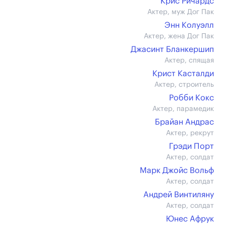
Крис Ричардс
Актер, муж Дог Пак
Энн Колуэлл
Актер, жена Дог Пак
Джасинт Бланкершип
Актер, спящая
Крист Касталди
Актер, строитель
Робби Кокс
Актер, парамедик
Брайан Андрас
Актер, рекрут
Грэди Порт
Актер, солдат
Марк Джойс Вольф
Актер, солдат
Андрей Винтиляну
Актер, солдат
Юнес Афрук