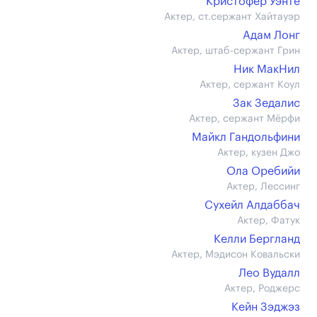
Кристофер Уэнте
Актер, ст.сержант Хайтауэр
Адам Лонг
Актер, штаб-сержант Грин
Ник МакНил
Актер, сержант Коул
Зак Зедалис
Актер, сержант Мёрфи
Майкл Гандольфини
Актер, кузен Джо
Ола Оребийи
Актер, Лессинг
Сухейл Алдаббач
Актер, Фатук
Келли Бергланд
Актер, Мэдисон Ковальски
Лео Вудалл
Актер, Роджерс
Кейн Зэджэз