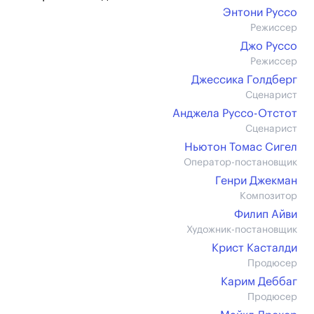
Энтони Руссо
Режиссер
Джо Руссо
Режиссер
Джессика Голдберг
Сценарист
Анджела Руссо-Отстот
Сценарист
Ньютон Томас Сигел
Оператор-постановщик
Генри Джекман
Композитор
Филип Айви
Художник-постановщик
Крист Касталди
Продюсер
Карим Деббаг
Продюсер