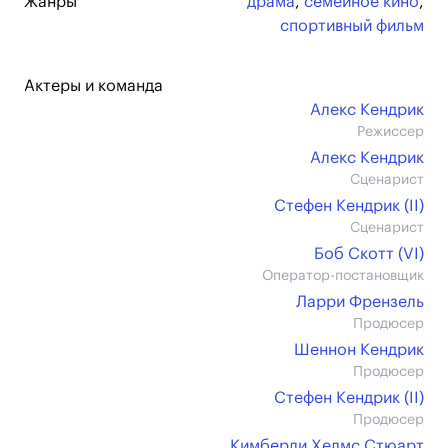
Жанры
драма
,
семейное кино
,
спортивный фильм
Актеры и команда
Алекс Кендрик
Режиссер
Алекс Кендрик
Сценарист
Стефен Кендрик (II)
Сценарист
Боб Скотт (VI)
Оператор-постановщик
Ларри Френзель
Продюсер
Шеннон Кендрик
Продюсер
Стефен Кендрик (II)
Продюсер
Кимберли Хелмс Стюарт