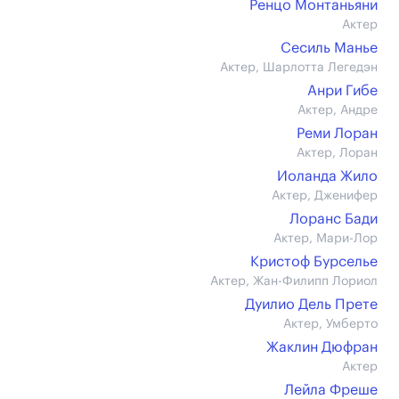
Ренцо Монтаньяни
Актер
Сесиль Манье
Актер, Шарлотта Легедэн
Анри Гибе
Актер, Андре
Реми Лоран
Актер, Лоран
Иоланда Жило
Актер, Дженифер
Лоранс Бади
Актер, Мари-Лор
Кристоф Бурселье
Актер, Жан-Филипп Лориол
Дуилио Дель Прете
Актер, Умберто
Жаклин Дюфран
Актер
Лейла Фреше