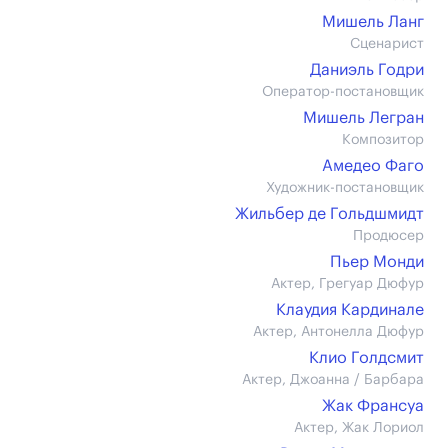
Мишель Ланг
Сценарист
Даниэль Годри
Оператор-постановщик
Мишель Легран
Композитор
Амедео Фаго
Художник-постановщик
Жильбер де Гольдшмидт
Продюсер
Пьер Монди
Актер, Грегуар Дюфур
Клаудия Кардинале
Актер, Антонелла Дюфур
Клио Голдсмит
Актер, Джоанна / Барбара
Жак Франсуа
Актер, Жак Лориол