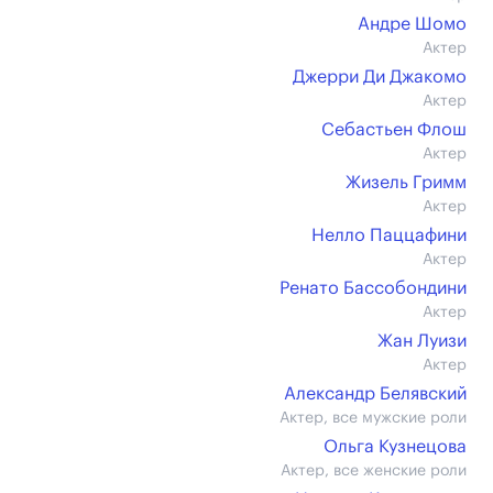
Андре Шомо
Актер
Джерри Ди Джакомо
Актер
Себастьен Флош
Актер
Жизель Гримм
Актер
Нелло Паццафини
Актер
Ренато Бассобондини
Актер
Жан Луизи
Актер
Александр Белявский
Актер, все мужские роли
Ольга Кузнецова
Актер, все женские роли