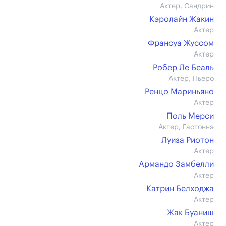
Актер, Сандрин
Кэролайн Жакин
Актер
Франсуа Жуссом
Актер
Робер Ле Беаль
Актер, Пьеро
Ренцо Мариньяно
Актер
Поль Мерси
Актер, Гастоннэ
Луиза Риотон
Актер
Армандо Замбелли
Актер
Катрин Белходжа
Актер
Жак Буаниш
Актер