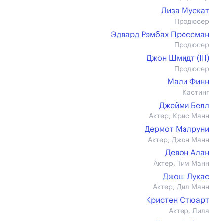
Лиза Мускат
Продюсер
Эдвард Рэмбах Прессман
Продюсер
Джон Шмидт (III)
Продюсер
Мали Финн
Кастинг
Джейми Белл
Актер, Крис Манн
Дермот Малруни
Актер, Джон Манн
Девон Алан
Актер, Тим Манн
Джош Лукас
Актер, Дил Манн
Кристен Стюарт
Актер, Лила