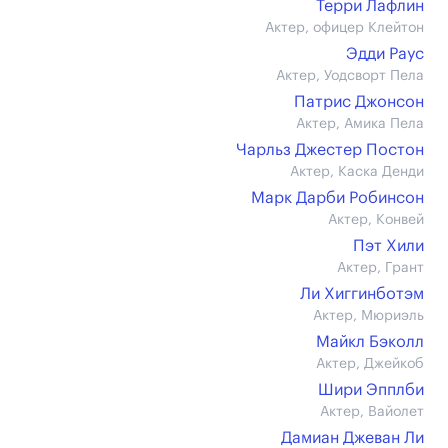
Терри Лафлин
Актер, офицер Клейтон
Эдди Раус
Актер, Уодсворт Пела
Патрис Джонсон
Актер, Амика Пела
Чарльз Джестер Постон
Актер, Каска Денди
Марк Дарби Робинсон
Актер, Конвей
Пэт Хили
Актер, Грант
Ли Хиггинботэм
Актер, Мюриэль
Майкл Бэколл
Актер, Джейкоб
Шири Эпплби
Актер, Вайолет
Дамиан Джеван Ли