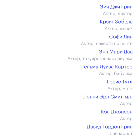
Эйч Джи Грин
Актер, диктор
Крэйг Зобель
Актер, жених
Софи Лин
Актер, невеста по почте
Энн Мари Дав
Актер, татуированная девушка
Тельма Луиза Картер
Актер, бабушка
Грейс Тутл
Актер, мать
Лонни Эрл Смит-мл.
Актер
Кэл Джонсон
Актер
Дэвид Гордон Грин
Сценарист