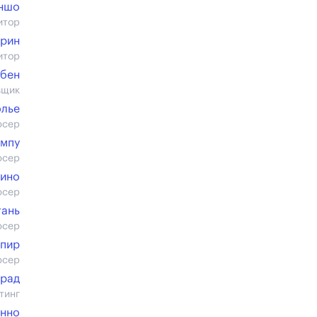
ншо
итор
ерин
итор
абен
вщик
олье
юсер
мпу
юсер
лино
юсер
тань
юсер
Спир
юсер
ьрад
тинг
нно