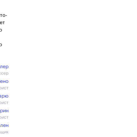
то-
ет
о
о
клер
ссер
сено
рист
арю
рист
ерин
рист
елен
вщик