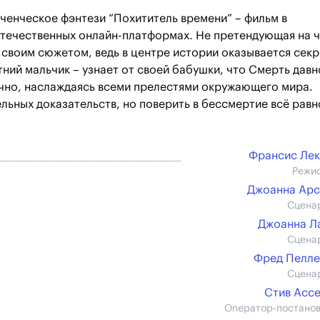
енческое фэнтези “Похититель времени” – фильм в
отечественных онлайн-платформах. Не претендующая на ч
 своим сюжетом, ведь в центре истории оказывается секр
тний мальчик – узнает от своей бабушки, что Смерть давн
чно, наслаждаясь всеми прелестями окружающего мира.
льных доказательств, но поверить в бессмертие всё равн
Франсис Ле
Режи
Джоанна Ар
Сцена
Джоанна Л
Сцена
Фред Пелл
Сцена
Стив Асс
Оператор-постано