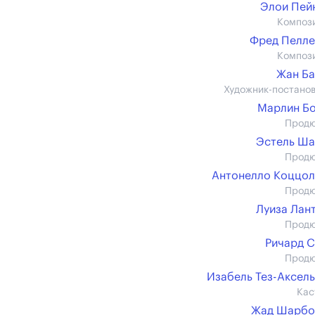
Элои Пей
Композ
Фред Пелл
Композ
Жан Б
Художник-постано
Марлин Б
Прод
Эстель Ша
Прод
Антонелло Коццо
Прод
Луиза Лан
Прод
Ричард 
Прод
Изабель Тез-Аксел
Кас
Жад Шарбо