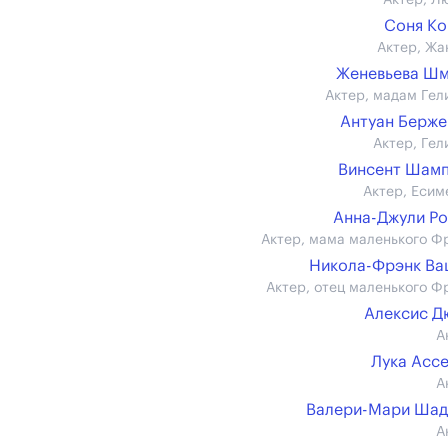
Актер, Л
Соня К
Актер, Жа
Женевьева Шм
Актер, мадам Гел
Антуан Берж
Актер, Гел
Винсент Шам
Актер, Есим
Анна-Джули Р
Актер, мама маленького Ф
Никола-Фрэнк В
Актер, отец маленького Ф
Алексис Д
А
Лука Асс
А
Валери-Мари Шад
А