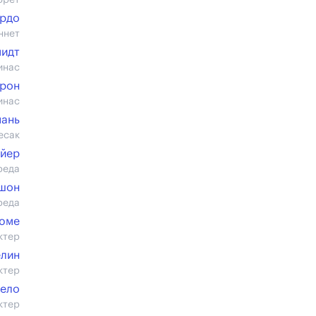
юрет
ордо
ннет
идт
инас
ерон
инас
пань
есак
ойер
реда
ашон
реда
юме
ктер
елин
ктер
ело
ктер