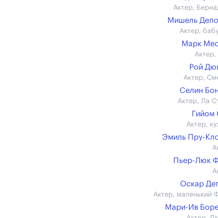
Актер, Берна
Мишель Дело
Актер, баб
Марк Мес
Актер,
Рой Дю
Актер, См
Селин Бо
Актер, Ла С
Гийом
Актер, ку
Эмиль Пру-Кл
А
Пьер-Люк 
А
Оскар Де
Актер, маленький 
Мари-Ив Бор