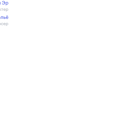
й Эр
ктер
ольё
юсер