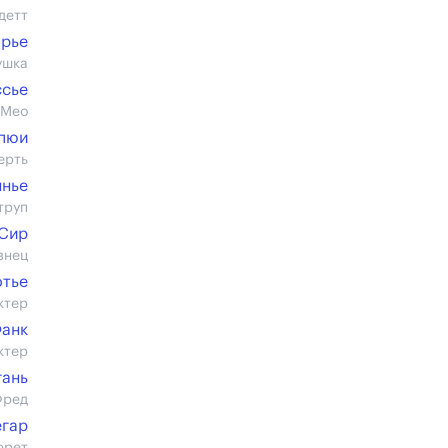
детт
рье
ушка
сье
 Мео
пюи
ерть
ннье
труп
 Сир
знец
отье
ктер
Фанк
ктер
гань
Фред
егар