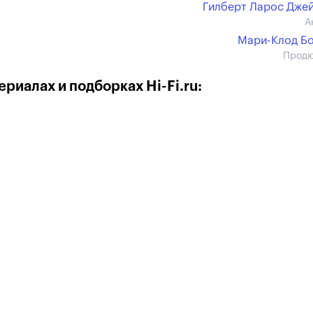
Гилберт Ларос Дже
А
Мари-Клод Б
Прод
риалах и подборках Hi-Fi.ru: