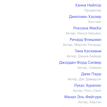
Ханна Нейлор
Продюсер
Джиллиан Хаузер
Кастинг
Роксана МакКи
Актер, Нэнси Уильямс
Ричард Флишман
Актер, Мартин Ричардс
Тина Каскиани
Актер, Джина Бейкер
Джордан Форд Силвер
Актер, Саймон
Джек Парр
Актер, Даг Дэвидсон
Лукас Аурелио
Актер, Росс Смит
Манал Эль-Фейтури
Актер, Бёртон