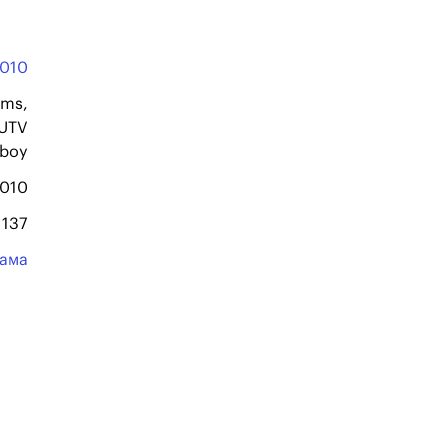
010
lms,
 UTV
tboy
2010
137
ама