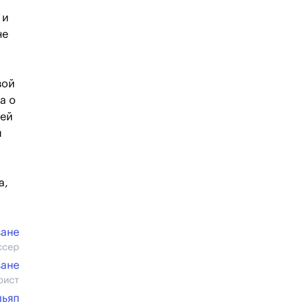
 и
не
вой
а о
жей
й
а,
ване
ссер
ване
рист
шьяп