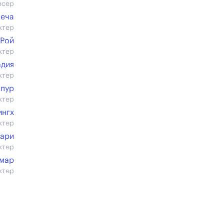
юсер
меча
ктер
 Рой
ктер
адия
ктер
апур
ктер
ингх
ктер
вари
ктер
умар
ктер