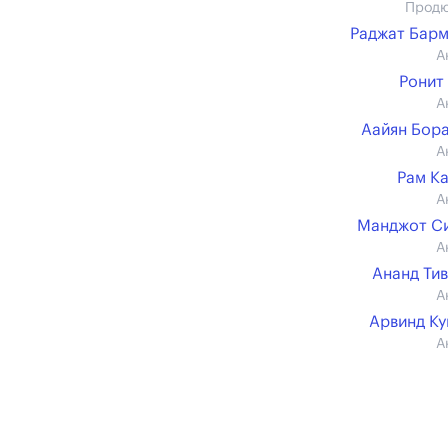
Прод
Раджат Бар
А
Ронит
А
Аайян Бор
А
Рам К
А
Манджот С
А
Ананд Ти
А
Арвинд К
А