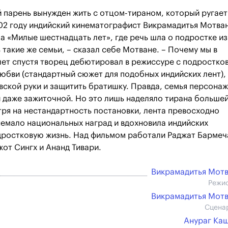
 парень вынужден жить с отцом-тираном, который ругает
002 году индийский кинематографист Викрамадитья Мотва
а «Милые шестнадцать лет», где речь шла о подростке из
 такие же семьи, – сказал себе Мотване. – Почему мы в
лет спустя творец дебютировал в режиссуре с подростко
любви (стандартный сюжет для подобных индийских лент), 
вской руки и защитить братишку. Правда, семья персона
 даже зажиточной. Но это лишь наделяло тирана больше
ря на нестандартность постановки, лента превосходно
немало национальных наград и вдохновила индийских
дростковую жизнь. Над фильмом работали Раджат Бармеч
жот Сингх и Ананд Тивари.
Викрамадитья Мот
Режи
Викрамадитья Мот
Сцена
Анураг Ка