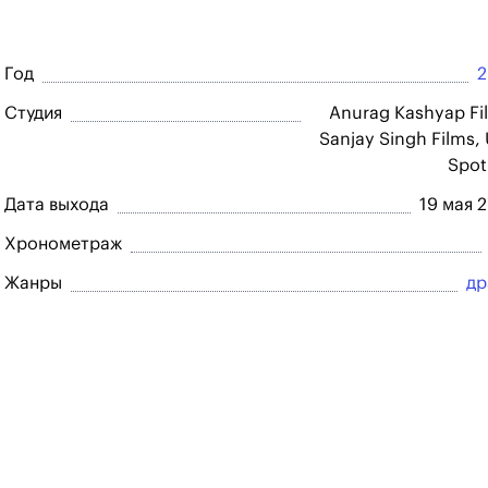
Год
2
Студия
Anurag Kashyap Fi
Sanjay Singh Films,
Spo
Дата выхода
19 мая 
Хронометраж
Жанры
др