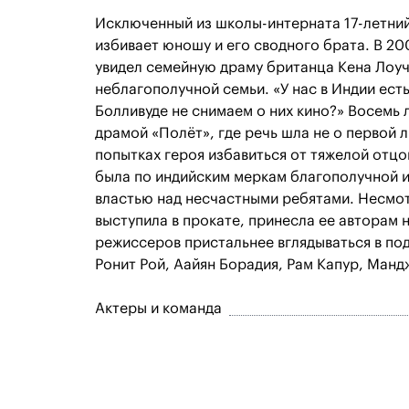
Исключенный из школы-интерната 17-летний
избивает юношу и его сводного брата. В 2
увидел семейную драму британца Кена Лоуч
неблагополучной семьи. «У нас в Индии есть
Болливуде не снимаем о них кино?» Восемь 
драмой «Полёт», где речь шла не о первой 
попытках героя избавиться от тяжелой отцо
была по индийским меркам благополучной и
властью над несчастными ребятами. Несмот
выступила в прокате, принесла ее авторам 
режиссеров пристальнее вглядываться в по
Ронит Рой, Аайян Борадия, Рам Капур, Манд
Актеры и команда