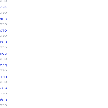
ктер
коне
ктер
тано
ктер
юто
ктер
овер
ктер
ркос
ктер
Голд
ктер
ртин
ктер
а Ли
ктер
айер
ктер