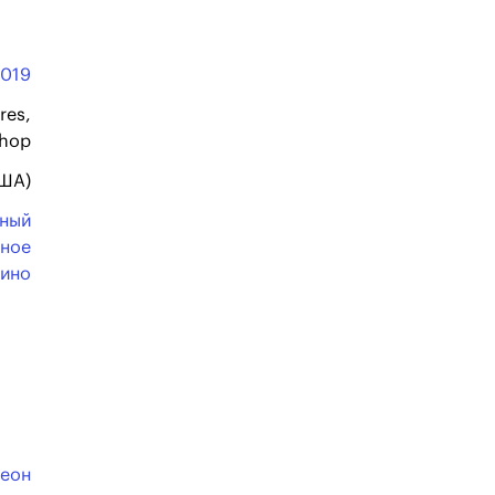
2019
res,
hop
США)
ьный
ное
кино
Кеон