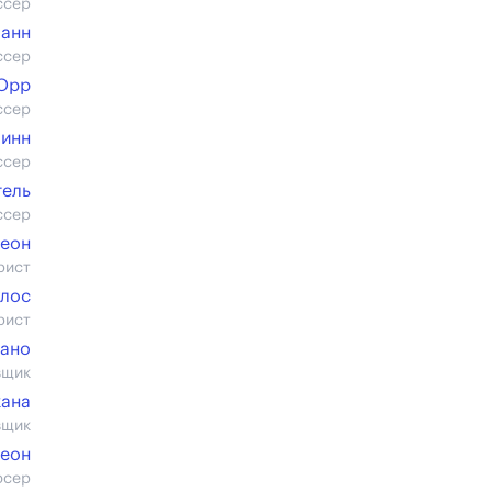
ссер
манн
ссер
Орр
ссер
инн
ссер
гель
ссер
Кеон
рист
улос
рист
зано
вщик
кана
вщик
Кеон
юсер