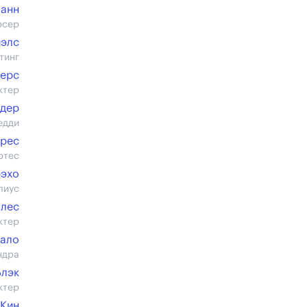
манн
юсер
иэлс
тинг
терс
ктер
ндер
едди
ирес
ртес
рэхо
лиус
ллес
ктер
фало
ндра
Блэк
ктер
Кин