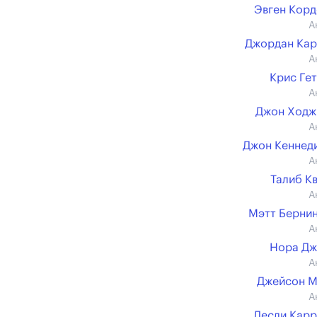
Эвген Кор
А
Джордан Ка
А
Крис Ге
А
Джон Ходж
А
Джон Кеннеди 
А
Талиб К
А
Мэтт Берни
А
Нора Дж
А
Джейсон М
А
Лесли Кар