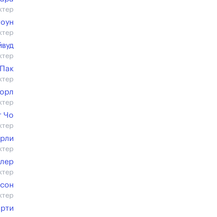
ктер
тоун
ктер
йвуд
ктер
Пак
ктер
Борл
ктер
т Чо
ктер
рли
ктер
лер
ктер
рсон
ктер
арти