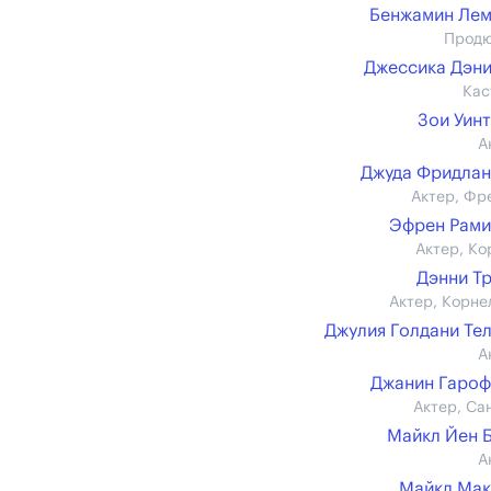
Бенжамин Ле
Прод
Джессика Дэн
Кас
Зои Уин
А
Джуда Фридла
Актер, Фр
Эфрен Рам
Актер, Ко
Дэнни Т
Актер, Корне
Джулия Голдани Те
А
Джанин Гаро
Актер, Са
Майкл Йен 
А
Майкл Мак