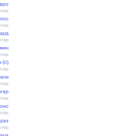
деро
ктер
рлос
ктер
тард
ктер
мен
ктер
(II)
ктер
вели
ктер
нгер
ктер
онс
ктер
раз
ктер
рара