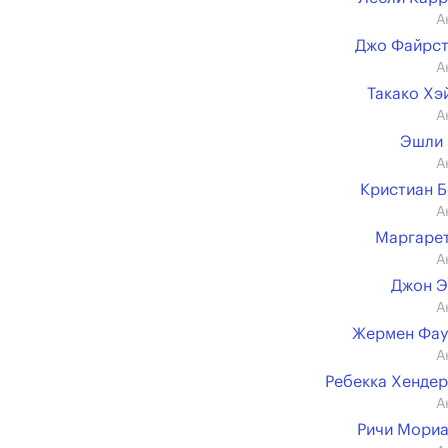
А
Джо Файрс
А
Такако Хэ
А
Эшли 
А
Кристиан 
А
Маргаре
А
Джон Э
А
Жермен Фау
А
Ребекка Хенде
А
Ричи Мори