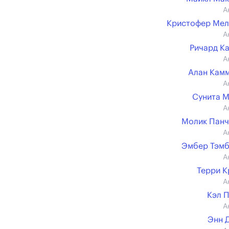
А
Кристофер Мел
А
Ричард К
А
Алан Кам
А
Сунита 
А
Молик Пан
А
Эмбер Тэм
А
Терри 
А
Кэл 
А
Энн 