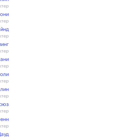
ктер
они
ктер
айнд
ктер
минг
ктер
Мани
ктер
чоли
ктер
блин
ктер
Крюз
ктер
Пенн
ктер
Дауд