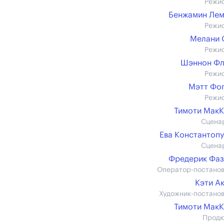
Режи
Бенжамин Ле
Режи
Мелани 
Режи
Шэннон Фл
Режи
Мэтт Фо
Режи
Тимоти Мак
Сцена
Ева Константоп
Сцена
Фредерик Фа
Оператор-постано
Кэти А
Художник-постано
Тимоти Мак
Прод