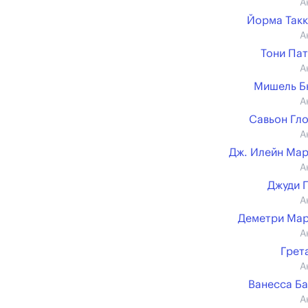
А
Йорма Так
А
Тони Па
А
Мишель Б
А
Савьон Гл
А
Дж. Илейн Ма
А
Джуди 
А
Деметри Ма
А
Грет
А
Ванесса Б
А