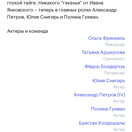
глухой тайге. Никакого “гэканья” от Ивана
Янковского – теперь в главных ролях Александр
Петров, Юлия Снигирь и Полина Гухман.
Актеры и команда
Ольга Френкель
Режиссер
Татьяна Арцеулова
Сценарист
Фёдор Бондарчук
Продюсер
Юлия Снигирь
Актер
Александр Петров (IV)
Актер
Полина Гухман
Актер
Баястан Колдошалы
Актер