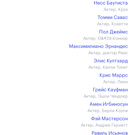
Несс Баутиста
Актер, Круз
Томми Савас
Актер, Козетти
Пол Джеймс
Актер, О&#39;Коннор
Максимилиано Эрнандес
Актер, доктор Риос
Элис Култхард
Актер, Келли Топет
Крис Маррс
Актер, Линн
Грейс Кауфман
Актер, Эшли Чендлер
Амен Игбиносун
Актер, Берли Коули
Фэй Мастерсон
Актер, Андреа Гарнетт
Равиль Исьянов