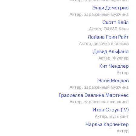
Актер, зараженный мужчина
Энди Деметрио
Актер, зараженный мужчина
Скотт Вейл
Актер, О&#39;Канн
Лайана Грин Райт
Актер, девочка в списке
Девид Альфано
Актер, Фуллер
Кит Чендлер
Актер
Элой Мендес
Актер, зараженный мужчина
Грасиелла Эвелина Мартинес
Актер, зараженная женщина
Итэн Стоун (IV)
Актер, музыкант
Чарльз Карпентер
Актер