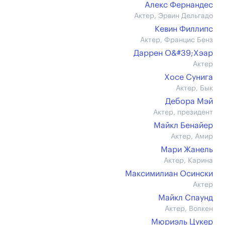
Алекс Фернандес
Актер, Эрвин Дельгадо
Кевин Филлипс
Актер, Францис Бенз
Даррен О&#39;Хэар
Актер
Хосе Сунига
Актер, Бык
Дебора Мэй
Актер, президент
Майкл Бенайер
Актер, Амир
Мари Жанель
Актер, Карина
Максимилиан Осински
Актер
Майкл Спаунд
Актер, Волкен
Мюриэль Цукер