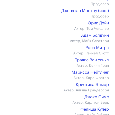
Продюсер
Джонатан Мостоу (иcп.)
Продюсер
Эрик Дэйн
Актер, Том Чендлер
Адам Болдуин
Актер, Майк Слэттери
Рона Митра
Актер, Рейчел Скотт
Трэвис Ван Уинкл
Актер, Дэнни Грин
Марисса Нейтлинг
Актер, Кара Фостер
Кристина Элмор
Актер, Алиша Грандерсон
Джоко Симс
Актер, Карлтон Берк
Фелиша Купер