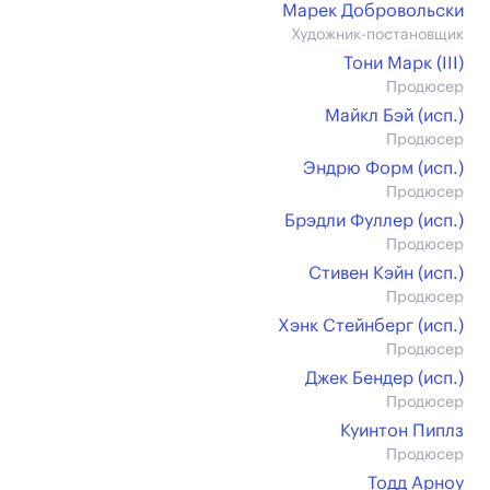
Марек Добровольски
Художник-постановщик
Тони Марк (III)
Продюсер
Майкл Бэй (иcп.)
Продюсер
Эндрю Форм (иcп.)
Продюсер
Брэдли Фуллер (иcп.)
Продюсер
Стивен Кэйн (иcп.)
Продюсер
Хэнк Стейнберг (иcп.)
Продюсер
Джек Бендер (иcп.)
Продюсер
Куинтон Пиплз
Продюсер
Тодд Арноу