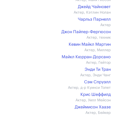
Актер, Майя Гибсон
Джейд Чайновет
Актер, Кэтлин Нолан
Чарльз Парнелл
Актер
Джон Пайпер-Фергюсон
Актер, техник
Кевин Майкл Мартин
Актер, Миллер
Майкл Кюрран-Дорсано
Актер, Гейтор
Энди Ти Тран
Актер, Энди Чанг
Сэм Спруэлл
Актер, д-р Куинси Топет
Крис Шеффилд
Актер, Уилл Мейсон
Джеймисон Хаазе
Актер, Бейкер