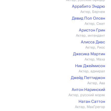
Актер, русский офицер
Аррабито Эндрю
Актер, Берчем
Девид Пол Олсен
Актер, Смит
Аристон Грин
Актер, интендант
Алисса Диас
Актер, Риос
Джесика Мартин
Актер, Маха
Ник Джеймисон
Актер, адмирал
Джейд Петтиджон
Актер, Ава
Антон Наринский
Актер, русский моряк
Натан Саттон
Актер, МакГрегор