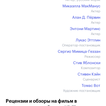
Актер, русский моряк
Микаэлла МакМанус
Актер
Алан Д. Пёрвин
Актер
Энтони Мартинс
Актер
Лукас Эттлин
Оператор-постановщик
Сергио Мимица-Геззан
Режиссер
Стив Яблонски
Композитор
Стивен Кэйн
Сценарист
Томас Вот
Художник-постановщик
Рецензии и обзоры на фильм в