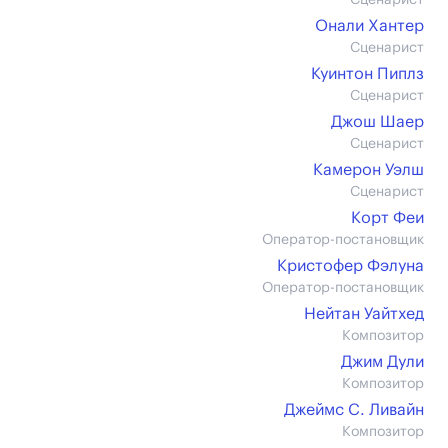
Сценарист
Онали Хантер
Сценарист
Куинтон Пиплз
Сценарист
Джош Шаер
Сценарист
Камерон Уэлш
Сценарист
Корт Феи
Оператор-постановщик
Кристофер Фэлуна
Оператор-постановщик
Нейтан Уайтхед
Композитор
Джим Дули
Композитор
Джеймс С. Ливайн
Композитор