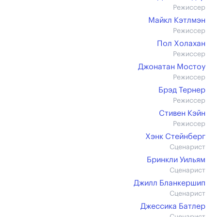
Режиссер
Майкл Кэтлмэн
Режиссер
Пол Холахан
Режиссер
Джонатан Мостоу
Режиссер
Брэд Тернер
Режиссер
Стивен Кэйн
Режиссер
Хэнк Стейнберг
Сценарист
Бринкли Уильям
Сценарист
Джилл Бланкершип
Сценарист
Джессика Батлер