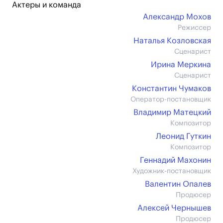
Актеры и команда
Александр Мохов
Режиссер
Наталья Козловская
Сценарист
Ирина Меркина
Сценарист
Константин Чумаков
Оператор-постановщик
Владимир Матецкий
Композитор
Леонид Гуткин
Композитор
Геннадий Махонин
Художник-постановщик
Валентин Опалев
Продюсер
Алексей Чернышев
Продюсер