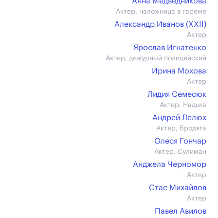
Анна Медведникова
Актер, наложница в гареме
Александр Иванов (XXII)
Актер
Ярослав Игнатенко
Актер, дежурный полицейский
Ирина Мохова
Актер
Лидия Семесюк
Актер, Надька
Андрей Лелюх
Актер, бродяга
Олеся Гончар
Актер, Сулиман
Анджела Черномор
Актер
Стас Михайлов
Актер
Павел Авилов