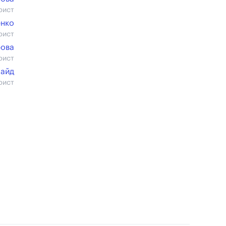
рист
нко
рист
рова
рист
лайд
рист