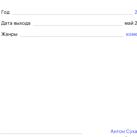
Год
Дата выхода
май 
Жанры
ком
Антон Сух