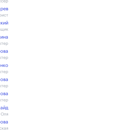
ссер
арев
рист
ский
вщик
кина
ктер
рова
ктер
нко
ктер
лова
ктер
това
ктер
лайд
 Оля
ова
ская