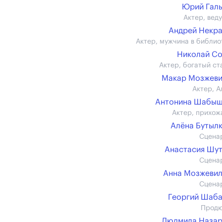
Юрий Гал
Актер, вед
Андрей Некр
Актер, мужчина в библио
Николай С
Актер, богатый ст
Макар Мозжеви
Актер, А
Антонина Шабыш
Актер, прихож
Алёна Бутыл
Сцена
Анастасия Шу
Сцена
Анна Мозжеви
Сцена
Георгий Шаб
Прод
Людмила Назар