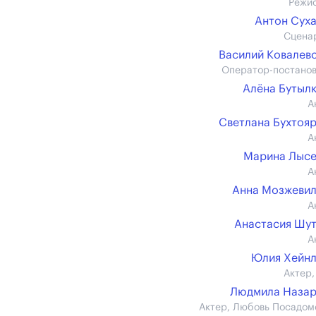
Режи
Антон Сух
Сцена
Василий Ковалев
Оператор-постано
Алёна Бутыл
А
Светлана Бухтоя
А
Марина Лысе
А
Анна Мозжеви
А
Анастасия Шу
А
Юлия Хейн
Актер,
Людмила Назар
Актер, Любовь Посадом