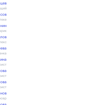
ьцев
ущий
асов
теке
онин
арик
лов
лекс
ева
анка
кина
рист
това
рист
лова
рист
анов
юсер
ова